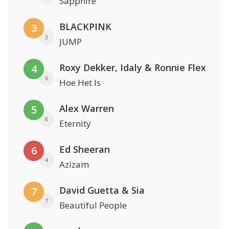
Sapphire
BLACKPINK
3
3
JUMP
Roxy Dekker, Idaly & Ronnie Flex
4
6
Hoe Het Is
Alex Warren
5
8
Eternity
Ed Sheeran
6
4
Azizam
David Guetta & Sia
7
7
Beautiful People