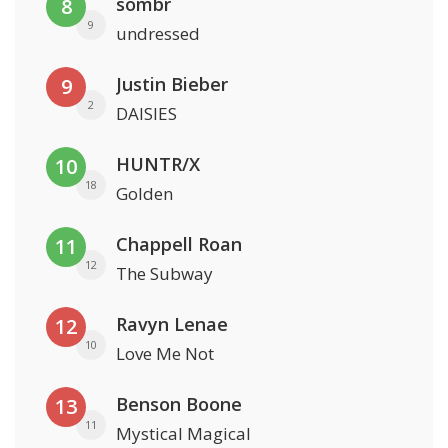
sombr
8
9
undressed
Justin Bieber
9
2
DAISIES
HUNTR/X
10
18
Golden
Chappell Roan
11
12
The Subway
Ravyn Lenae
12
10
Love Me Not
Benson Boone
13
11
Mystical Magical