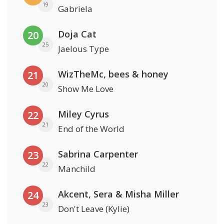
19
Gabriela
Doja Cat
20
25
Jaelous Type
WizTheMc, bees & honey
21
20
Show Me Love
Miley Cyrus
22
21
End of the World
Sabrina Carpenter
23
22
Manchild
Akcent, Sera & Misha Miller
24
23
Don't Leave (Kylie)