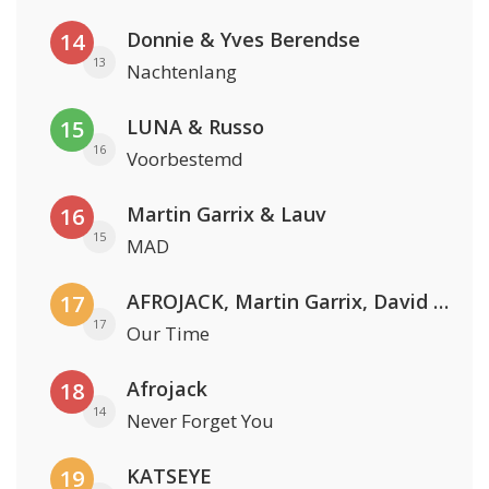
Donnie & Yves Berendse
14
13
Nachtenlang
LUNA & Russo
15
16
Voorbestemd
Martin Garrix & Lauv
16
15
MAD
AFROJACK, Martin Garrix, David Guetta & Amél
17
17
Our Time
Afrojack
18
14
Never Forget You
KATSEYE
19