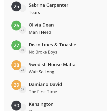
Sabrina Carpenter
25
Tears
Olivia Dean
26
27
Man I Need
Disco Lines & Tinashe
27
30
No Broke Boys
Swedish House Mafia
28
28
Wait So Long
Damiano David
29
29
The First Time
Kensington
30