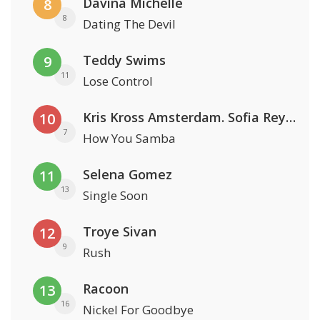
Davina Michelle
8
8
Dating The Devil
Teddy Swims
9
11
Lose Control
Kris Kross Amsterdam. Sofia Reyes & Tinie Tempah
10
7
How You Samba
Selena Gomez
11
13
Single Soon
Troye Sivan
12
9
Rush
Racoon
13
16
Nickel For Goodbye