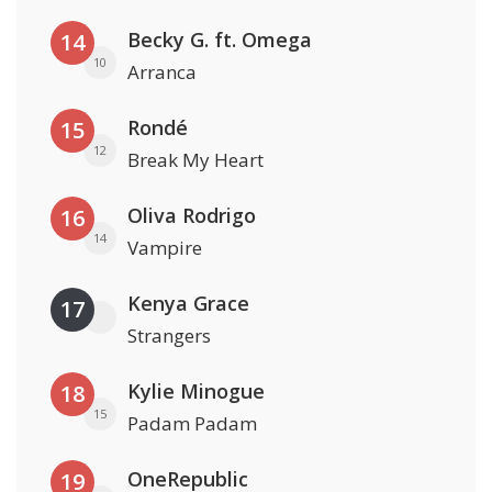
Becky G. ft. Omega
14
10
Arranca
Rondé
15
12
Break My Heart
Oliva Rodrigo
16
14
Vampire
Kenya Grace
17
Strangers
Kylie Minogue
18
15
Padam Padam
OneRepublic
19