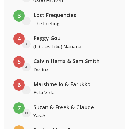
0800 Heaven
Lost Frequencies
3
6
The Feeling
Peggy Gou
4
3
(It Goes Like) Nanana
Calvin Harris & Sam Smith
5
4
Desire
Marshmello & Farukko
6
5
Esta Vida
Suzan & Freek & Claude
7
18
Yas-Y