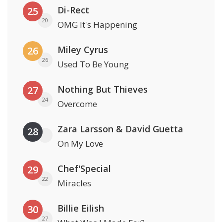
Di-Rect
25
20
OMG It's Happening
Miley Cyrus
26
26
Used To Be Young
Nothing But Thieves
27
24
Overcome
Zara Larsson & David Guetta
28
On My Love
Chef'Special
29
22
Miracles
Billie Eilish
30
27