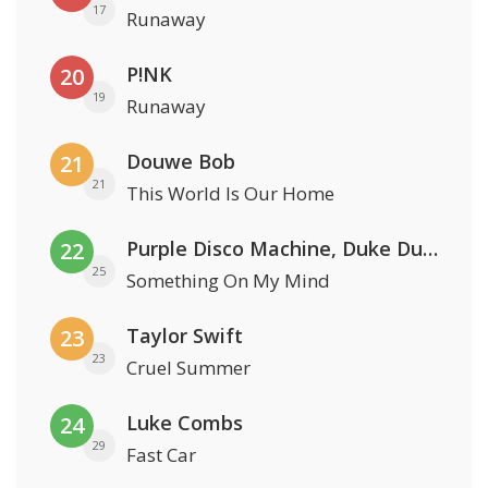
17
Runaway
P!NK
20
19
Runaway
Douwe Bob
21
21
This World Is Our Home
Purple Disco Machine, Duke Dumont & Nothing But Thieves
22
25
Something On My Mind
Taylor Swift
23
23
Cruel Summer
Luke Combs
24
29
Fast Car