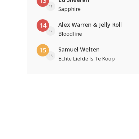
13
11
Sapphire
Alex Warren & Jelly Roll
14
12
Bloodline
Samuel Welten
15
15
Echte Liefde Is Te Koop