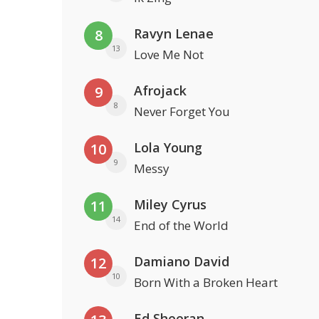
Ravyn Lenae
8
13
Love Me Not
Afrojack
9
8
Never Forget You
Lola Young
10
9
Messy
Miley Cyrus
11
14
End of the World
Damiano David
12
10
Born With a Broken Heart
Ed Sheeran