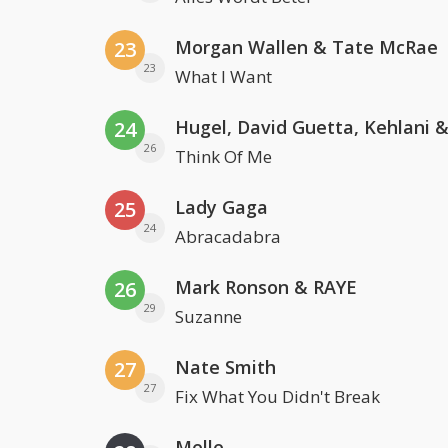
Morgan Wallen & Tate McRae
23
23
What I Want
24
26
Think Of Me
Lady Gaga
25
24
Abracadabra
Mark Ronson & RAYE
26
29
Suzanne
Nate Smith
27
27
Fix What You Didn't Break
Melle