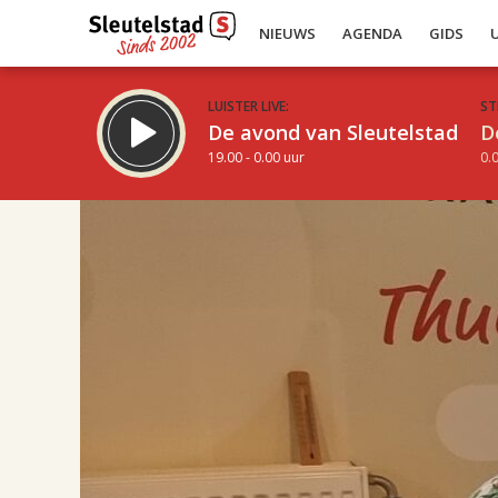
NIEUWS
AGENDA
GIDS
LUISTER LIVE:
ST
De avond van Sleutelstad
D
19.00 - 0.00 uur
0.0
17.00
Inklappen