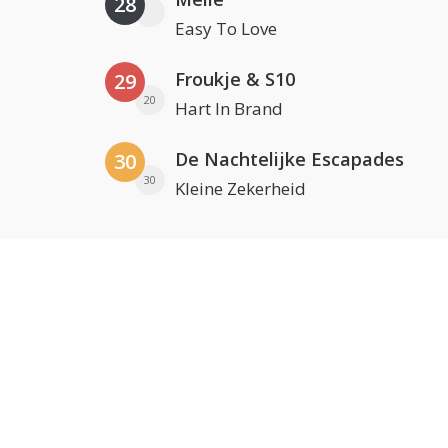
28
Easy To Love
Froukje & S10
29
20
Hart In Brand
De Nachtelijke Escapades
30
30
Kleine Zekerheid