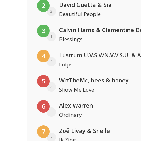
David Guetta & Sia
2
3
Beautiful People
Calvin Harris & Clementine D
3
6
Blessings
4
4
Lotje
WizTheMc, bees & honey
5
2
Show Me Love
Alex Warren
6
5
Ordinary
Zoë Livay & Snelle
7
7
Ik Zing