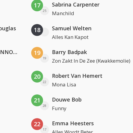
Sabrina Carpenter
17
25
Manchild
ouglas
Samuel Welten
18
Alles Kan Kapot
Lustrum U.V.S.V/N.V.V.S.U. & ANNO ONS & Jopke van Dobbenburgh & Roeland Beelen
Barry Badpak
19
19
Zon Zakt In De Zee (Kwakkemolie)
Robert Van Hemert
20
22
Mona Lisa
Douwe Bob
21
28
Funny
Emma Heesters
22
17
Alles Wordt Beter