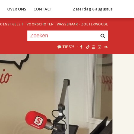
S
OVER ONS
CONTACT
Zaterdag 8 augustus
OEGSTGEEST
·
VOORSCHOTEN
·
WASSENAAR
·
ZOETERWOUDE
TIPS?!
·
Je luistert nu naar
uur 1 van 2
«
Vorig uur
Volgend uur
»
18.00