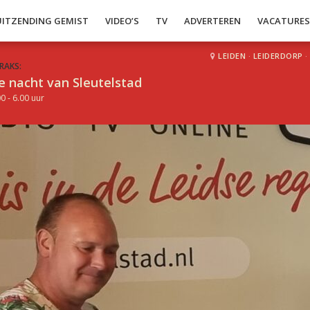
UITZENDING GEMIST
VIDEO’S
TV
ADVERTEREN
VACATURE
LEIDEN
·
LEIDERDORP
·
RAKS:
e nacht van Sleutelstad
0 - 6.00 uur