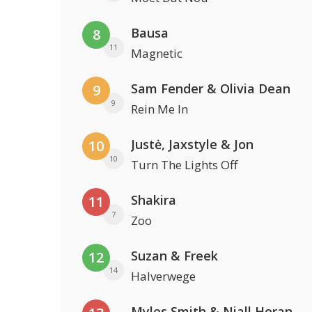
Bausa
8
11
Magnetic
Sam Fender & Olivia Dean
9
9
Rein Me In
Justė, Jaxstyle & Jon
10
10
Turn The Lights Off
Shakira
11
7
Zoo
Suzan & Freek
12
14
Halverwege
Myles Smith & Niall Horan