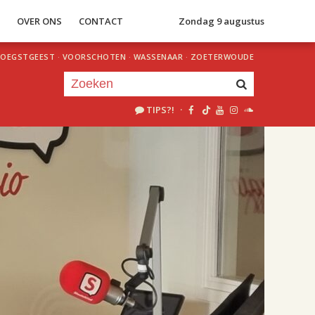
S
OVER ONS
CONTACT
Zondag 9 augustus
OEGSTGEEST
·
VOORSCHOTEN
·
WASSENAAR
·
ZOETERWOUDE
TIPS?!
·
Je luistert nu naar
uur 1 van 2
«
Vorig uur
Volgend uur
»
18.00