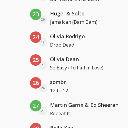
Hugel & Solto
23
26
Jamaican (Bam Bam)
Olivia Rodrigo
24
19
Drop Dead
Olivia Dean
25
20
So Easy (To Fall In Love)
sombr
26
24
12 to 12
Martin Garrix & Ed Sheeran
27
29
Repeat It
Bella Kay