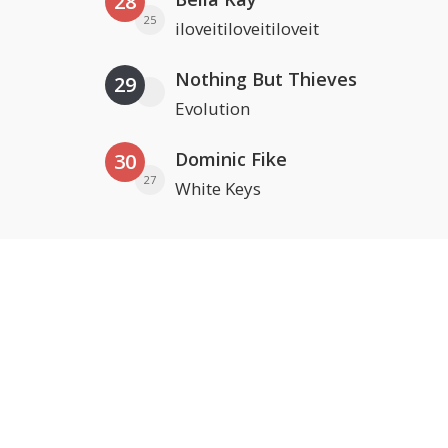
28
25
iloveitiloveitiloveit
Nothing But Thieves
29
Evolution
Dominic Fike
30
27
White Keys