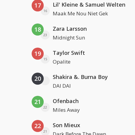
Lil' Kleine & Samuel Welten
17
16
Maak Me Nou Niet Gek
Zara Larsson
18
23
Midnight Sun
Taylor Swift
19
15
Opalite
Shakira &. Burna Boy
20
DAI DAI
Ofenbach
21
22
Miles Away
Son Mieux
22
21
Dark Before The Dawn