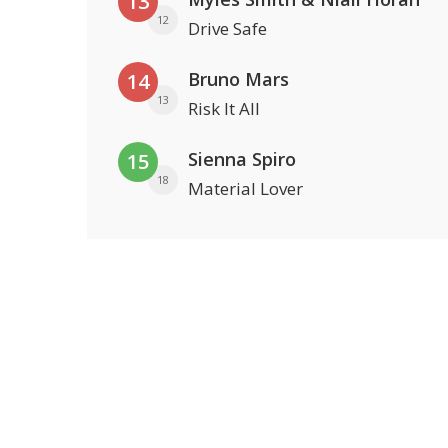
13
12
Drive Safe
Bruno Mars
14
13
Risk It All
Sienna Spiro
15
18
Material Lover