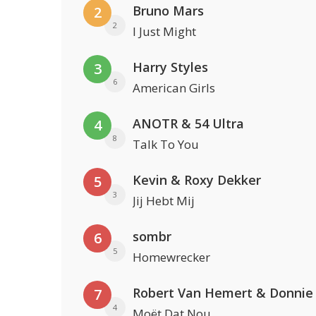
Bruno Mars
2
2
I Just Might
Harry Styles
3
6
American Girls
ANOTR & 54 Ultra
4
8
Talk To You
Kevin & Roxy Dekker
5
3
Jij Hebt Mij
sombr
6
5
Homewrecker
Robert Van Hemert & Donnie
7
4
Moët Dat Nou