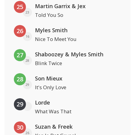
Martin Garrix & Jex
25
23
Told You So
Myles Smith
26
16
Nice To Meet You
Shaboozey & Myles Smith
27
28
Blink Twice
Son Mieux
28
29
It's Only Love
Lorde
29
What Was That
Suzan & Freek
30
26