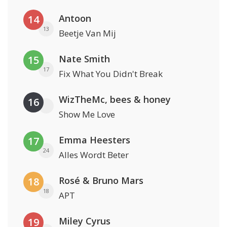
Antoon
14
13
Beetje Van Mij
Nate Smith
15
17
Fix What You Didn't Break
WizTheMc, bees & honey
16
Show Me Love
Emma Heesters
17
24
Alles Wordt Beter
Rosé & Bruno Mars
18
18
APT
Miley Cyrus
19