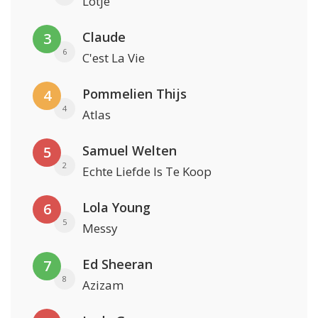
Lotje
Claude
3
6
C'est La Vie
Pommelien Thijs
4
4
Atlas
Samuel Welten
5
2
Echte Liefde Is Te Koop
Lola Young
6
5
Messy
Ed Sheeran
7
8
Azizam