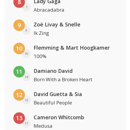
Lady Gaga
8
7
Abracadabra
Zoë Livay & Snelle
9
9
Ik Zing
Flemming & Mart Hoogkamer
10
10
100%
Damiano David
11
14
Born With a Broken Heart
David Guetta & Sia
12
12
Beautiful People
Cameron Whitcomb
13
11
Medusa