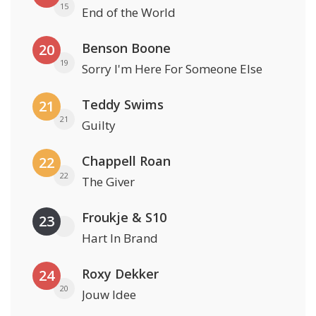
15
End of the World
Benson Boone
20
19
Sorry I'm Here For Someone Else
Teddy Swims
21
21
Guilty
Chappell Roan
22
22
The Giver
Froukje & S10
23
Hart In Brand
Roxy Dekker
24
20
Jouw Idee