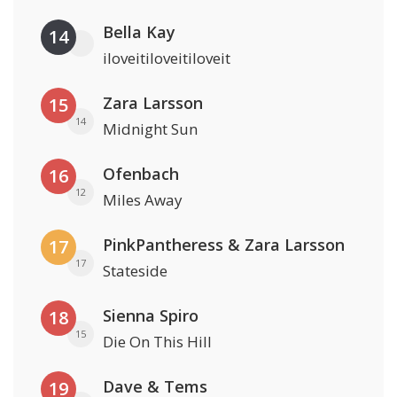
Bella Kay
14
iloveitiloveitiloveit
Zara Larsson
15
14
Midnight Sun
Ofenbach
16
12
Miles Away
PinkPantheress & Zara Larsson
17
17
Stateside
Sienna Spiro
18
15
Die On This Hill
Dave & Tems
19