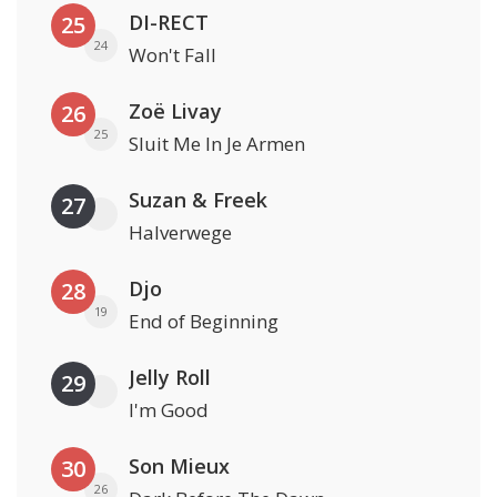
DI-RECT
25
24
Won't Fall
Zoë Livay
26
25
Sluit Me In Je Armen
Suzan & Freek
27
Halverwege
Djo
28
19
End of Beginning
Jelly Roll
29
I'm Good
Son Mieux
30
26