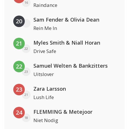
16
Raindance
Sam Fender & Olivia Dean
20
Rein Me In
Myles Smith & Niall Horan
21
22
Drive Safe
Samuel Welten & Bankzitters
22
23
Uitslover
Zara Larsson
23
21
Lush Life
FLEMMING & Metejoor
24
18
Niet Nodig