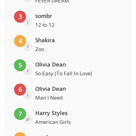
FEVER DREAM
sombr
3
2
12 to 12
Shakira
4
4
Zoo
Olivia Dean
5
6
So Easy (To Fall In Love)
Olivia Dean
6
3
Man I Need
Harry Styles
7
20
American Girls