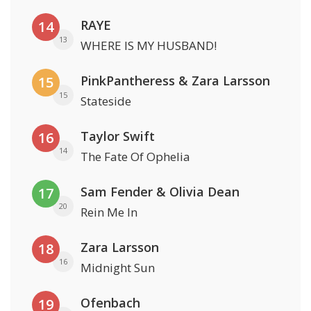
RAYE
14
13
WHERE IS MY HUSBAND!
PinkPantheress & Zara Larsson
15
15
Stateside
Taylor Swift
16
14
The Fate Of Ophelia
Sam Fender & Olivia Dean
17
20
Rein Me In
Zara Larsson
18
16
Midnight Sun
Ofenbach
19