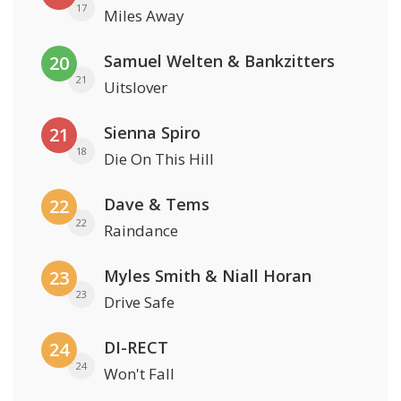
17
Miles Away
Samuel Welten & Bankzitters
20
21
Uitslover
Sienna Spiro
21
18
Die On This Hill
Dave & Tems
22
22
Raindance
Myles Smith & Niall Horan
23
23
Drive Safe
DI-RECT
24
24
Won't Fall