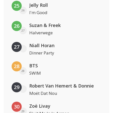
Jelly Roll
25
26
I'm Good
Suzan & Freek
26
27
Halverwege
Niall Horan
27
Dinner Party
BTS
28
28
SWIM
Robert Van Hemert & Donnie
29
Moët Dat Nou
Zoë Livay
30
29