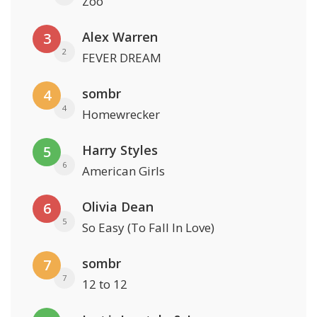
Zoo
Alex Warren
3
2
FEVER DREAM
sombr
4
4
Homewrecker
Harry Styles
5
6
American Girls
Olivia Dean
6
5
So Easy (To Fall In Love)
sombr
7
7
12 to 12