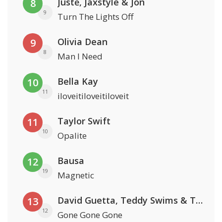
Justė, Jaxstyle & Jon
8
9
Turn The Lights Off
Olivia Dean
9
8
Man I Need
Bella Kay
10
11
iloveitiloveitiloveit
Taylor Swift
11
10
Opalite
Bausa
12
19
Magnetic
David Guetta, Teddy Swims & Tones And I
13
12
Gone Gone Gone