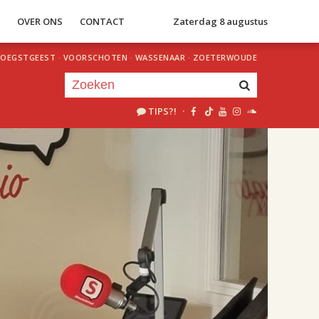
S
OVER ONS
CONTACT
Zaterdag 8 augustus
OEGSTGEEST
·
VOORSCHOTEN
·
WASSENAAR
·
ZOETERWOUDE
TIPS?!
·
Je luistert nu naar
uur 1 van 2
«
Vorig uur
Volgend uur
»
18.00