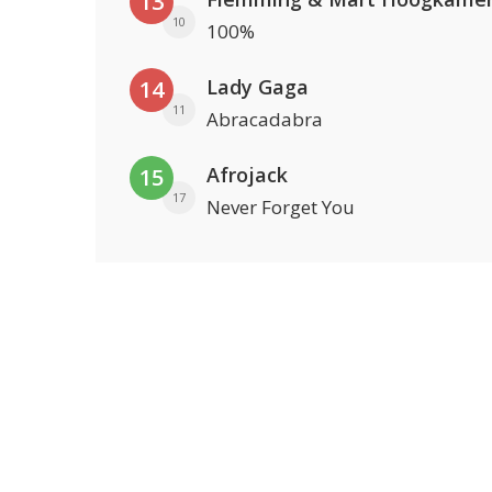
13
10
100%
Lady Gaga
14
11
Abracadabra
Afrojack
15
17
Never Forget You