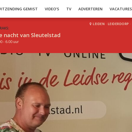
UITZENDING GEMIST
VIDEO’S
TV
ADVERTEREN
VACATURE
LEIDEN
·
LEIDERDORP
·
RAKS:
e nacht van Sleutelstad
0 - 6.00 uur