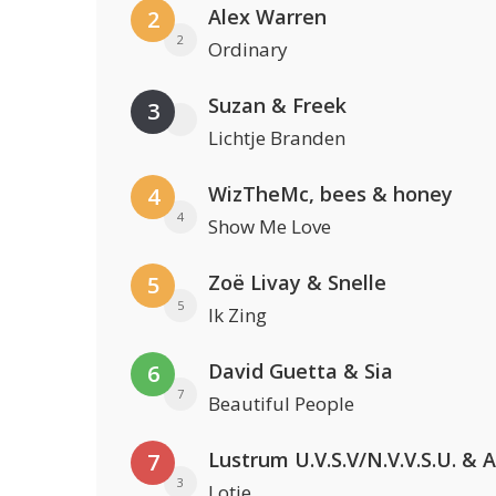
Alex Warren
2
2
Ordinary
Suzan & Freek
3
Lichtje Branden
WizTheMc, bees & honey
4
4
Show Me Love
Zoë Livay & Snelle
5
5
Ik Zing
David Guetta & Sia
6
7
Beautiful People
7
3
Lotje