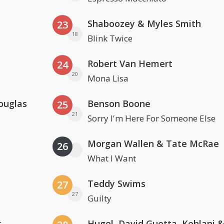
Shaboozey & Myles Smith
23
18
Blink Twice
Robert Van Hemert
24
20
Mona Lisa
ouglas
Benson Boone
25
21
Sorry I'm Here For Someone Else
Morgan Wallen & Tate McRae
26
What I Want
Teddy Swims
27
27
Guilty
r