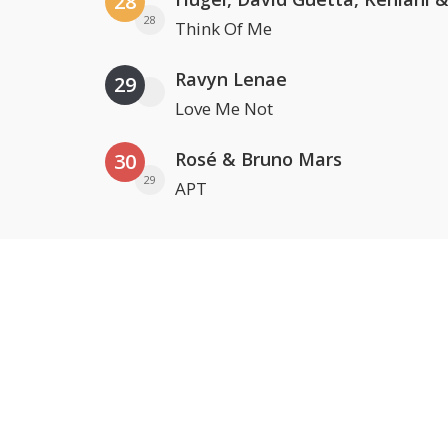
28
28
Think Of Me
Ravyn Lenae
29
Love Me Not
Rosé & Bruno Mars
30
29
APT