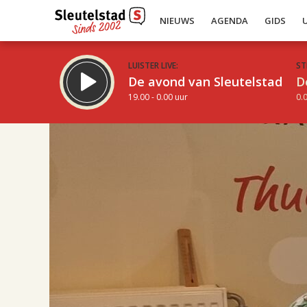
NIEUWS
AGENDA
GIDS
LUISTER LIVE:
ST
De avond van Sleutelstad
D
19.00 - 0.00 uur
0.0
17.00
Inklappen