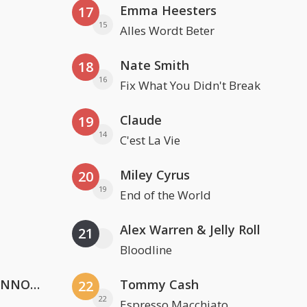
Emma Heesters
17
15
Alles Wordt Beter
Nate Smith
18
16
Fix What You Didn't Break
Claude
19
14
C'est La Vie
Miley Cyrus
20
19
End of the World
Alex Warren & Jelly Roll
21
Bloodline
Lustrum U.V.S.V/N.V.V.S.U. & ANNO ONS & Jopke van Dobbenburgh & Roeland Beelen
Tommy Cash
22
22
Espresso Macchiato