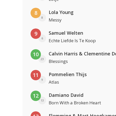
Lola Young
8
8
Messy
Samuel Welten
9
6
Echte Liefde Is Te Koop
Calvin Harris & Clementine D
10
23
Blessings
Pommelien Thijs
11
9
Atlas
Damiano David
12
13
Born With a Broken Heart
Flemming & Mart Hoogkame