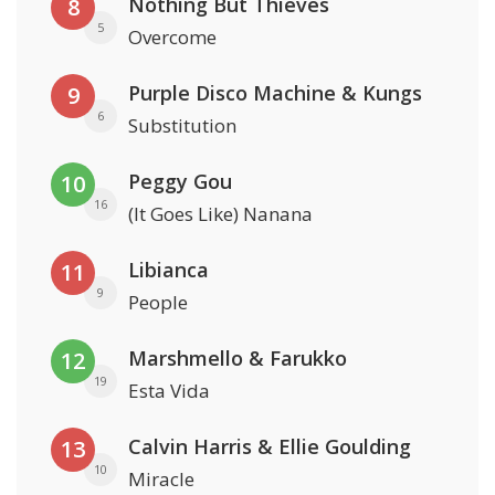
Nothing But Thieves
8
5
Overcome
Purple Disco Machine & Kungs
9
6
Substitution
Peggy Gou
10
16
(It Goes Like) Nanana
Libianca
11
9
People
Marshmello & Farukko
12
19
Esta Vida
Calvin Harris & Ellie Goulding
13
10
Miracle