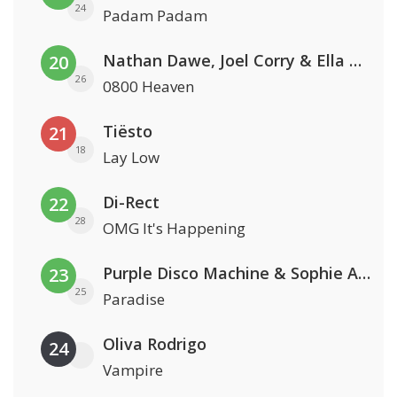
24
Padam Padam
Nathan Dawe, Joel Corry & Ella Henderson
20
26
0800 Heaven
Tiësto
21
18
Lay Low
Di-Rect
22
28
OMG It's Happening
Purple Disco Machine & Sophie And The Giants
23
25
Paradise
Oliva Rodrigo
24
Vampire