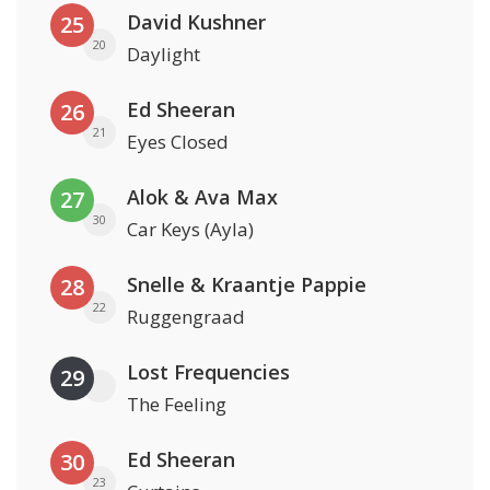
David Kushner
25
20
Daylight
Ed Sheeran
26
21
Eyes Closed
Alok & Ava Max
27
30
Car Keys (Ayla)
Snelle & Kraantje Pappie
28
22
Ruggengraad
Lost Frequencies
29
The Feeling
Ed Sheeran
30
23