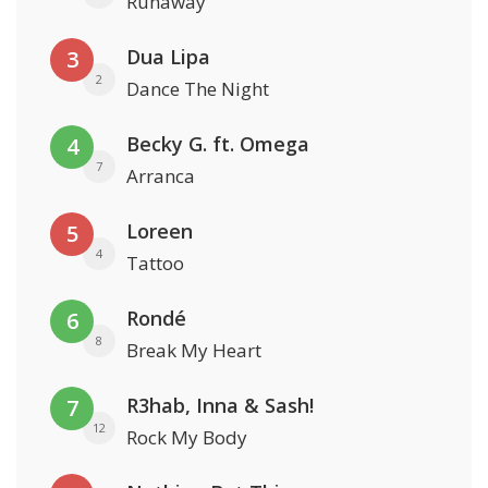
Runaway
Dua Lipa
3
2
Dance The Night
Becky G. ft. Omega
4
7
Arranca
Loreen
5
4
Tattoo
Rondé
6
8
Break My Heart
R3hab, Inna & Sash!
7
12
Rock My Body