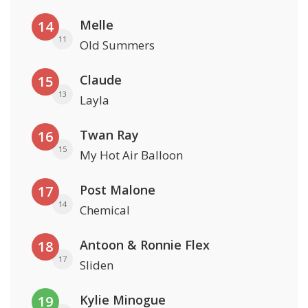
Melle
14
11
Old Summers
Claude
15
13
Layla
Twan Ray
16
15
My Hot Air Balloon
Post Malone
17
14
Chemical
Antoon & Ronnie Flex
18
17
Sliden
Kylie Minogue
19