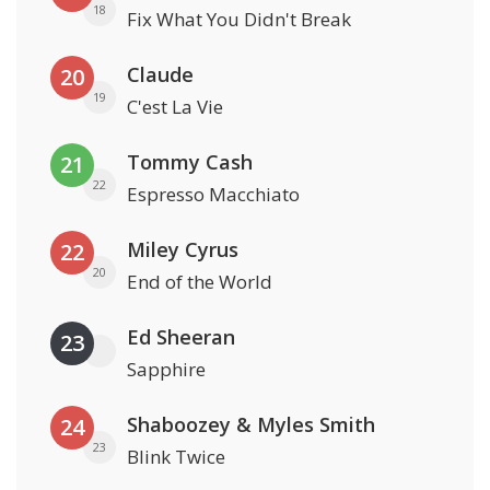
18
Fix What You Didn't Break
Claude
20
19
C'est La Vie
Tommy Cash
21
22
Espresso Macchiato
Miley Cyrus
22
20
End of the World
Ed Sheeran
23
Sapphire
Shaboozey & Myles Smith
24
23
Blink Twice