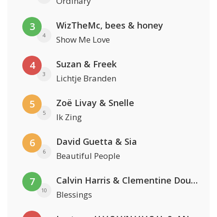
Ordinary
WizTheMc, bees & honey
3
4
Show Me Love
Suzan & Freek
4
3
Lichtje Branden
Zoë Livay & Snelle
5
5
Ik Zing
David Guetta & Sia
6
6
Beautiful People
Calvin Harris & Clementine Douglas
7
10
Blessings