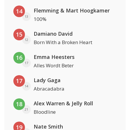
Flemming & Mart Hoogkamer
14
13
100%
Damiano David
15
12
Born With a Broken Heart
Emma Heesters
16
17
Alles Wordt Beter
Lady Gaga
17
14
Abracadabra
Alex Warren & Jelly Roll
18
21
Bloodline
Nate Smith
19