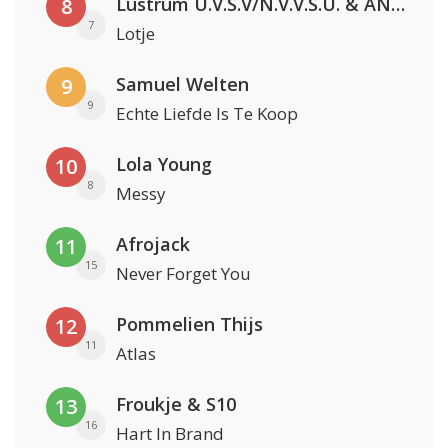
Lustrum U.V.S.V/N.V.V.S.U. & ANNO ONS & Jopke van Dobbenburgh & Roeland Beelen
8
7
Lotje
Samuel Welten
9
9
Echte Liefde Is Te Koop
Lola Young
10
8
Messy
Afrojack
11
15
Never Forget You
Pommelien Thijs
12
11
Atlas
Froukje & S10
13
16
Hart In Brand