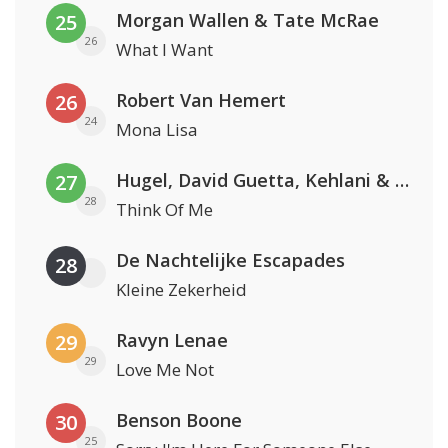
Morgan Wallen & Tate McRae
25
26
What I Want
Robert Van Hemert
26
24
Mona Lisa
Hugel, David Guetta, Kehlani & Daecolm
27
28
Think Of Me
De Nachtelijke Escapades
28
Kleine Zekerheid
Ravyn Lenae
29
29
Love Me Not
Benson Boone
30
25