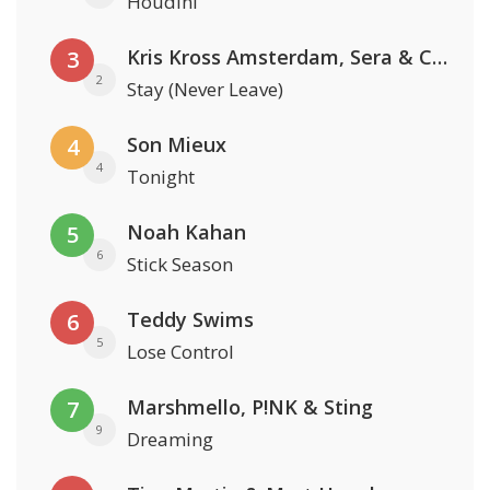
Houdini
Kris Kross Amsterdam, Sera & Conor Maynard
3
2
Stay (Never Leave)
Son Mieux
4
4
Tonight
Noah Kahan
5
6
Stick Season
Teddy Swims
6
5
Lose Control
Marshmello, P!NK & Sting
7
9
Dreaming