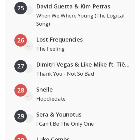
David Guetta & Kim Petras
25
When We Where Young (The Logical
Song)
Lost Frequencies
26
22
The Feeling
Dimitri Vegas & Like Mike ft. Tiësto, W&W & Dido
27
Thank You - Not So Bad
Snelle
28
25
Hoodiedate
Sera & Younotus
29
I Can't Be The Only One
Luke Combs