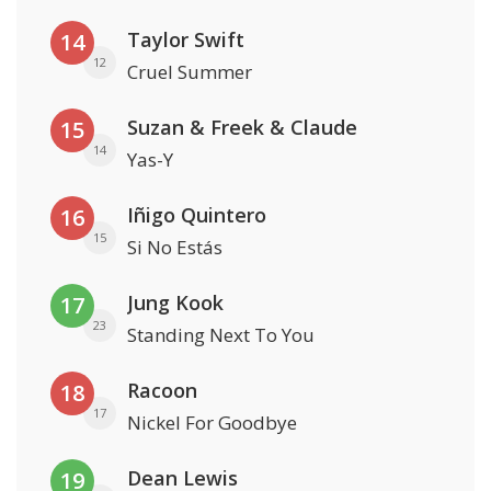
Taylor Swift
14
12
Cruel Summer
Suzan & Freek & Claude
15
14
Yas-Y
Iñigo Quintero
16
15
Si No Estás
Jung Kook
17
23
Standing Next To You
Racoon
18
17
Nickel For Goodbye
Dean Lewis
19