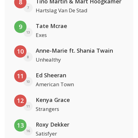
Tino Martin & Mart Hoogkamer
8
7
Hartslag Van De Stad
Tate Mcrae
9
13
Exes
Anne-Marie ft. Shania Twain
10
8
Unhealthy
Ed Sheeran
11
10
American Town
Kenya Grace
12
11
Strangers
Roxy Dekker
13
16
Satisfyer