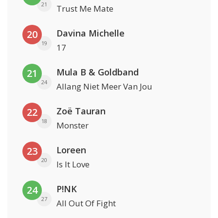
21
Trust Me Mate
Davina Michelle
20
19
17
Mula B & Goldband
21
24
Allang Niet Meer Van Jou
Zoë Tauran
22
18
Monster
Loreen
23
20
Is It Love
P!NK
24
27
All Out Of Fight