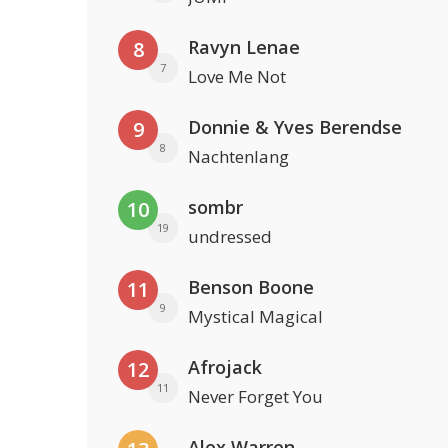
Ravyn Lenae
8
7
Love Me Not
Donnie & Yves Berendse
9
8
Nachtenlang
sombr
10
19
undressed
Benson Boone
11
9
Mystical Magical
Afrojack
12
11
Never Forget You
Alex Warren