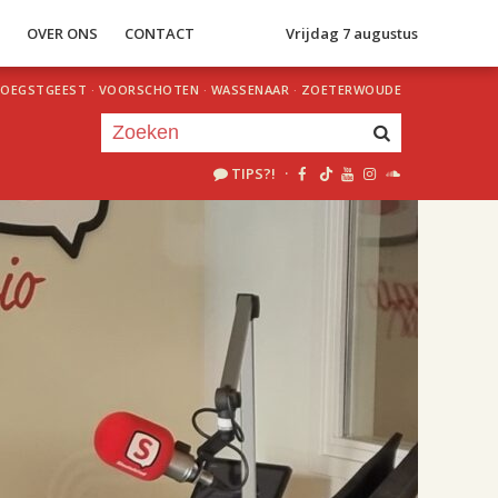
S
OVER ONS
CONTACT
Vrijdag 7 augustus
OEGSTGEEST
·
VOORSCHOTEN
·
WASSENAAR
·
ZOETERWOUDE
TIPS?!
·
Je luistert nu naar
uur 1 van 2
«
Vorig uur
Volgend uur
»
18.00