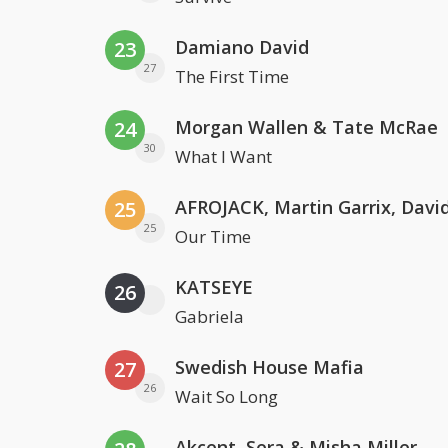
Damiano David
23
27
The First Time
Morgan Wallen & Tate McRae
24
30
What I Want
25
25
Our Time
KATSEYE
26
Gabriela
Swedish House Mafia
27
26
Wait So Long
Akcent, Sera & Misha Miller