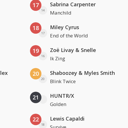
Sabrina Carpenter
17
14
Manchild
Miley Cyrus
18
17
End of the World
Zoë Livay & Snelle
19
16
Ik Zing
Flex
Shaboozey & Myles Smith
20
20
Blink Twice
HUNTR/X
21
Golden
Lewis Capaldi
22
18
Survive