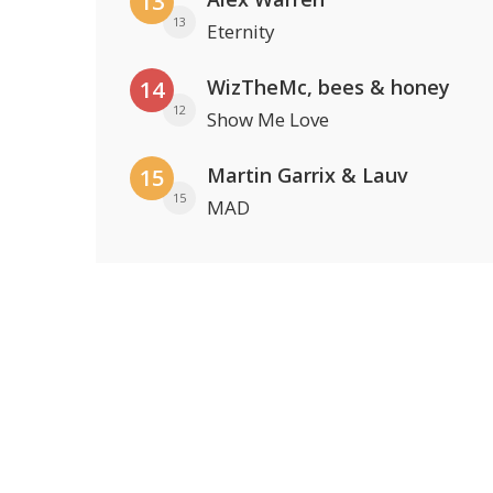
13
13
Eternity
WizTheMc, bees & honey
14
12
Show Me Love
Martin Garrix & Lauv
15
15
MAD