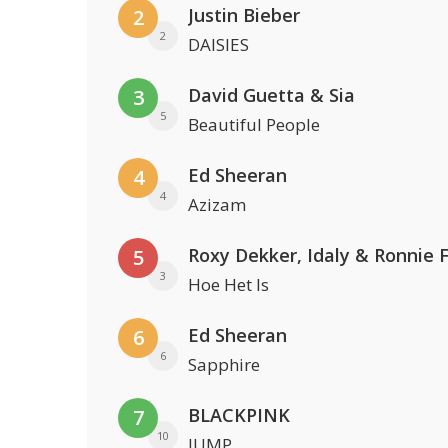
Justin Bieber
2
2
DAISIES
David Guetta & Sia
3
5
Beautiful People
Ed Sheeran
4
4
Azizam
Roxy Dekker, Idaly & Ronnie 
5
3
Hoe Het Is
Ed Sheeran
6
6
Sapphire
BLACKPINK
7
10
JUMP