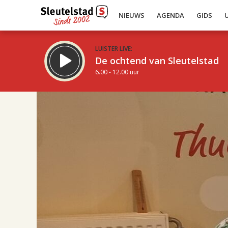
NIEUWS
AGENDA
GIDS
LUISTER LIVE:
De ochtend van Sleutelstad
6.00 - 12.00 uur
17.00
Inklappen