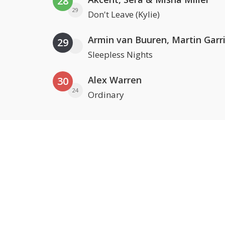
28
29
Don't Leave (Kylie)
29
Sleepless Nights
Alex Warren
30
24
Ordinary