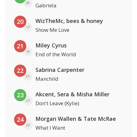
20
Gabriela
WizTheMc, bees & honey
20
17
Show Me Love
Miley Cyrus
21
19
End of the World
Sabrina Carpenter
22
21
Manchild
Akcent, Sera & Misha Miller
23
27
Don't Leave (Kylie)
Morgan Wallen & Tate McRae
24
23
What I Want