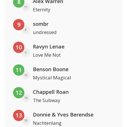
Alex Warren
8
11
Eternity
sombr
9
8
undressed
Ravyn Lenae
10
9
Love Me Not
Benson Boone
11
12
Mystical Magical
Chappell Roan
12
14
The Subway
Donnie & Yves Berendse
13
10
Nachtenlang