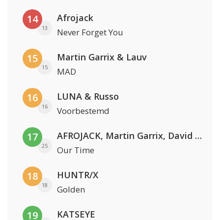
Afrojack
14
13
Never Forget You
Martin Garrix & Lauv
15
15
MAD
LUNA & Russo
16
16
Voorbestemd
AFROJACK, Martin Garrix, David Guetta & Amél
17
25
Our Time
HUNTR/X
18
18
Golden
KATSEYE
19