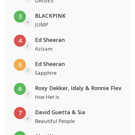
DAISIES
BLACKPINK
3
6
JUMP
Ed Sheeran
4
3
Azizam
Ed Sheeran
5
5
Sapphire
Roxy Dekker, Idaly & Ronnie Flex
6
7
Hoe Het Is
David Guetta & Sia
7
4
Beautiful People