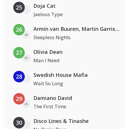
Doja Cat
25
Jaelous Type
Armin van Buuren, Martin Garrix & Libby Whitehouse
26
28
Sleepless Nights
Olivia Dean
27
29
Man I Need
Swedish House Mafia
28
Wait So Long
Damiano David
29
26
The First Time
Disco Lines & Tinashe
30