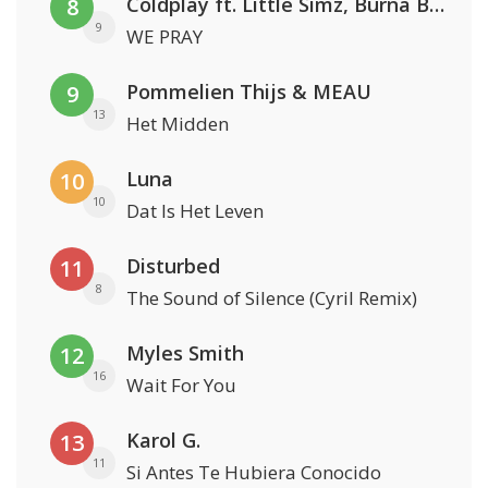
Coldplay ft. Little Simz, Burna Boy, Elyanna & Tini
8
9
WE PRAY
Pommelien Thijs & MEAU
9
13
Het Midden
Luna
10
10
Dat Is Het Leven
Disturbed
11
8
The Sound of Silence (Cyril Remix)
Myles Smith
12
16
Wait For You
Karol G.
13
11
Si Antes Te Hubiera Conocido