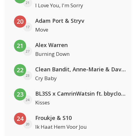
21
I Love You, I'm Sorry
Adam Port & Stryv
20
17
Move
Alex Warren
21
27
Burning Down
Clean Bandit, Anne-Marie & David Guetta
22
23
Cry Baby
BL3SS x CamrinWatsin ft. bbyclose
23
24
Kisses
Froukje & S10
24
20
Ik Haat Hem Voor Jou