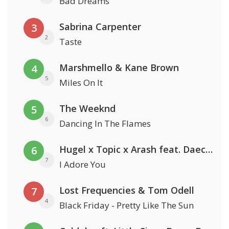
Bad Dreams
Sabrina Carpenter
3
2
Taste
Marshmello & Kane Brown
4
5
Miles On It
The Weeknd
5
6
Dancing In The Flames
Hugel x Topic x Arash feat. Daecolm
6
7
I Adore You
Lost Frequencies & Tom Odell
7
4
Black Friday - Pretty Like The Sun