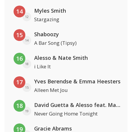
Myles Smith
14
12
Stargazing
Shaboozy
15
14
A Bar Song (Tipsy)
Alesso & Nate Smith
16
18
i Like It
Yves Berendse & Emma Heesters
17
15
Alleen Met Jou
David Guetta & Alesso feat. Madison Love
18
19
Never Going Home Tonight
Gracie Abrams
19