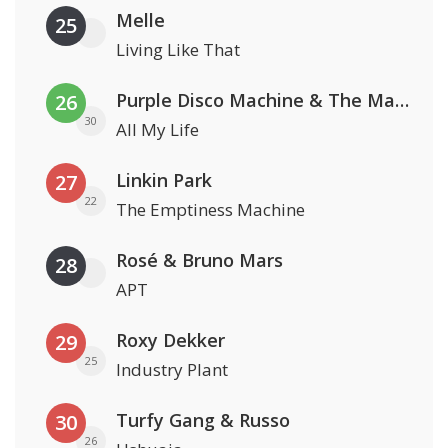
Melle
25
Living Like That
Purple Disco Machine & The Magician
26
30
All My Life
Linkin Park
27
22
The Emptiness Machine
Rosé & Bruno Mars
28
APT
Roxy Dekker
29
25
Industry Plant
Turfy Gang & Russo
30
26