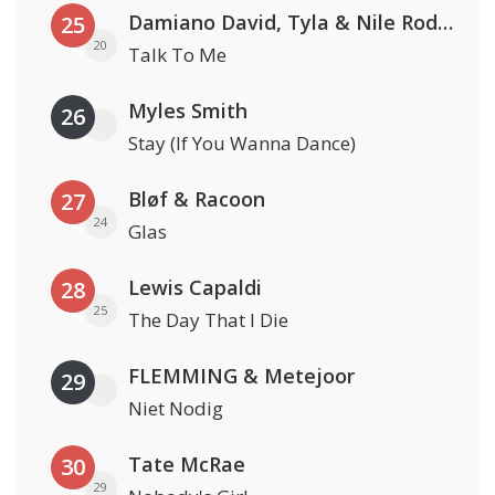
Damiano David, Tyla & Nile Rodgers
25
20
Talk To Me
Myles Smith
26
Stay (If You Wanna Dance)
Bløf & Racoon
27
24
Glas
Lewis Capaldi
28
25
The Day That I Die
FLEMMING & Metejoor
29
Niet Nodig
Tate McRae
30
29