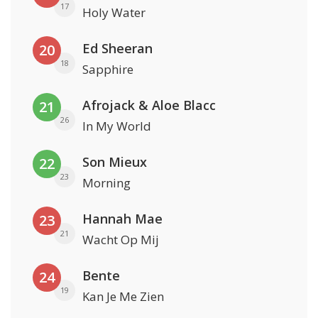
17
Holy Water
Ed Sheeran
20
18
Sapphire
Afrojack & Aloe Blacc
21
26
In My World
Son Mieux
22
23
Morning
Hannah Mae
23
21
Wacht Op Mij
Bente
24
19
Kan Je Me Zien