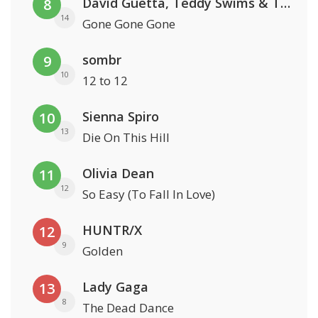
David Guetta, Teddy Swims & Tones And I
8
14
Gone Gone Gone
sombr
9
10
12 to 12
Sienna Spiro
10
13
Die On This Hill
Olivia Dean
11
12
So Easy (To Fall In Love)
HUNTR/X
12
9
Golden
Lady Gaga
13
8
The Dead Dance