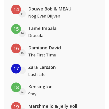
Douwe Bob & MEAU
14
11
Nog Even Blijven
Tame Impala
15
16
Dracula
Damiano David
16
15
The First Time
Zara Larsson
17
Lush Life
Kensington
18
22
Stay
Marshmello & Jelly Roll
19