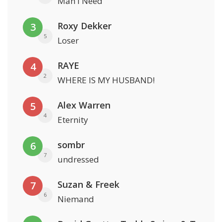
Man I Need
Roxy Dekker
3
5
Loser
RAYE
4
2
WHERE IS MY HUSBAND!
Alex Warren
5
4
Eternity
sombr
6
7
undressed
Suzan & Freek
7
6
Niemand