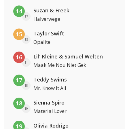
Suzan & Freek
14
17
Halverwege
Taylor Swift
15
15
Opalite
Lil' Kleine & Samuel Welten
16
11
Maak Me Nou Niet Gek
Teddy Swims
17
18
Mr. Know It All
Sienna Spiro
18
19
Material Lover
Olivia Rodrigo
19