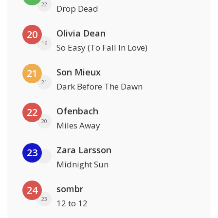
22
Drop Dead
Olivia Dean
20
16
So Easy (To Fall In Love)
Son Mieux
21
21
Dark Before The Dawn
Ofenbach
22
20
Miles Away
Zara Larsson
23
Midnight Sun
sombr
24
23
12 to 12