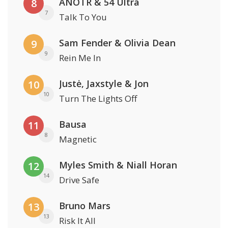
ANOTR & 54 Ultra
8
7
Talk To You
Sam Fender & Olivia Dean
9
9
Rein Me In
Justė, Jaxstyle & Jon
10
10
Turn The Lights Off
Bausa
11
8
Magnetic
Myles Smith & Niall Horan
12
14
Drive Safe
Bruno Mars
13
13
Risk It All