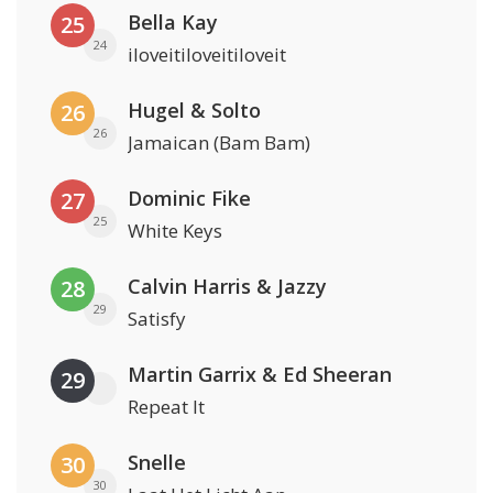
Bella Kay
25
24
iloveitiloveitiloveit
Hugel & Solto
26
26
Jamaican (Bam Bam)
Dominic Fike
27
25
White Keys
Calvin Harris & Jazzy
28
29
Satisfy
Martin Garrix & Ed Sheeran
29
Repeat It
Snelle
30
30