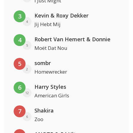
I Just Might
Kevin & Roxy Dekker
3
4
Jij Hebt Mij
Robert Van Hemert & Donnie
4
5
Moët Dat Nou
sombr
5
2
Homewrecker
Harry Styles
6
12
American Girls
Shakira
7
6
Zoo