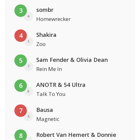
sombr
3
4
Homewrecker
Shakira
4
3
Zoo
Sam Fender & Olivia Dean
5
7
Rein Me In
ANOTR & 54 Ultra
6
8
Talk To You
Bausa
7
6
Magnetic
Robert Van Hemert & Donnie
8