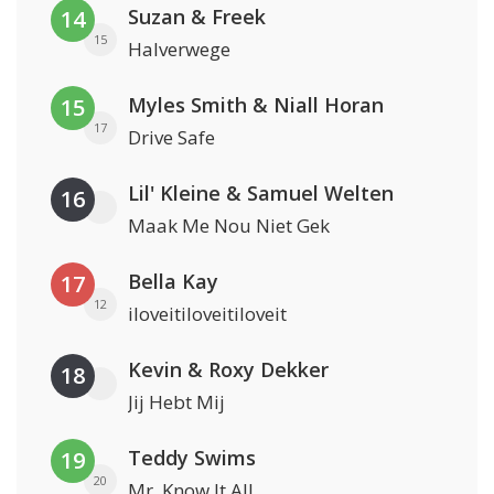
Suzan & Freek
14
15
Halverwege
Myles Smith & Niall Horan
15
17
Drive Safe
Lil' Kleine & Samuel Welten
16
Maak Me Nou Niet Gek
Bella Kay
17
12
iloveitiloveitiloveit
Kevin & Roxy Dekker
18
Jij Hebt Mij
Teddy Swims
19
20
Mr. Know It All