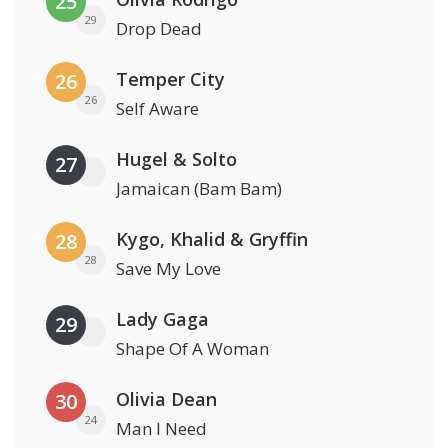
25
29
Drop Dead
Temper City
26
26
Self Aware
Hugel & Solto
27
Jamaican (Bam Bam)
Kygo, Khalid & Gryffin
28
28
Save My Love
Lady Gaga
29
Shape Of A Woman
Olivia Dean
30
24
Man I Need