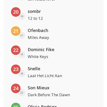
sombr
20
14
12 to 12
Ofenbach
21
21
Miles Away
Dominic Fike
22
19
White Keys
Snelle
23
18
Laat Het Licht Aan
Son Mieux
24
22
Dark Before The Dawn
Olivia Rodrigo