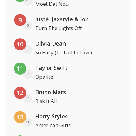
10
Moët Dat Nou
Justė, Jaxstyle & Jon
9
5
Turn The Lights Off
Olivia Dean
10
9
So Easy (To Fall In Love)
Taylor Swift
11
16
Opalite
Bruno Mars
12
11
Risk It All
Harry Styles
13
13
American Girls