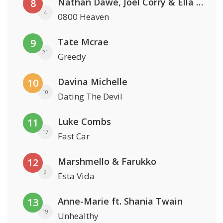
Nathan Dawe, Joel Corry & Ella Henderson
8
4
0800 Heaven
Tate Mcrae
9
21
Greedy
Davina Michelle
10
10
Dating The Devil
Luke Combs
11
17
Fast Car
Marshmello & Farukko
12
9
Esta Vida
Anne-Marie ft. Shania Twain
13
19
Unhealthy