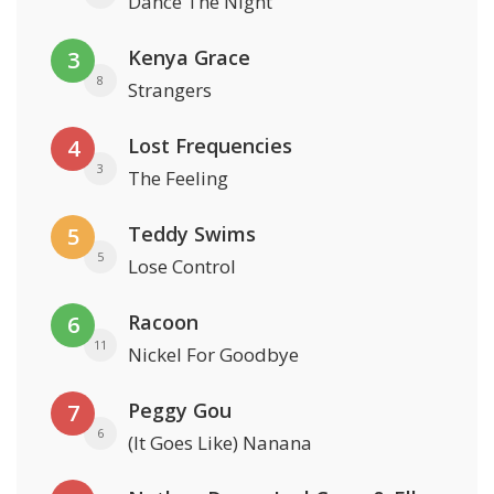
Dance The Night
Kenya Grace
3
8
Strangers
Lost Frequencies
4
3
The Feeling
Teddy Swims
5
5
Lose Control
Racoon
6
11
Nickel For Goodbye
Peggy Gou
7
6
(It Goes Like) Nanana