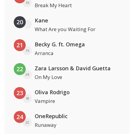
16
Break My Heart
Kane
20
What Are you Waiting For
Becky G. ft. Omega
21
15
Arranca
Zara Larsson & David Guetta
22
24
On My Love
Oliva Rodrigo
23
18
Vampire
OneRepublic
24
22
Runaway