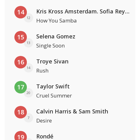
Kris Kross Amsterdam. Sofia Reyes & Tinie Tempah
14
12
How You Samba
Selena Gomez
15
13
Single Soon
Troye Sivan
16
14
Rush
Taylor Swift
17
20
Cruel Summer
Calvin Harris & Sam Smith
18
7
Desire
Rondé
19