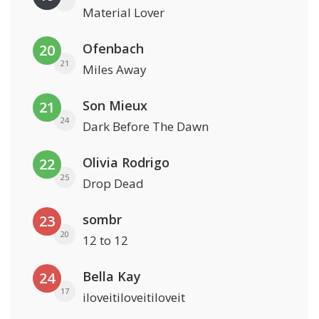
Material Lover
Ofenbach
20
21
Miles Away
Son Mieux
21
24
Dark Before The Dawn
Olivia Rodrigo
22
25
Drop Dead
sombr
23
20
12 to 12
Bella Kay
24
17
iloveitiloveitiloveit