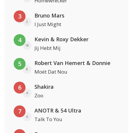
Homewrecker
Bruno Mars
3
2
I Just Might
Kevin & Roxy Dekker
4
18
Jij Hebt Mij
Robert Van Hemert & Donnie
5
8
Moët Dat Nou
Shakira
6
4
Zoo
ANOTR & 54 Ultra
7
6
Talk To You