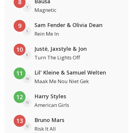
Bausa
8
7
Magnetic
Sam Fender & Olivia Dean
9
5
Rein Me In
Justė, Jaxstyle & Jon
10
9
Turn The Lights Off
Lil' Kleine & Samuel Welten
11
16
Maak Me Nou Niet Gek
Harry Styles
12
13
American Girls
Bruno Mars
13
12
Risk It All