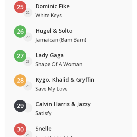
Dominic Fike
25
22
White Keys
Hugel & Solto
26
27
Jamaican (Bam Bam)
Lady Gaga
27
29
Shape Of A Woman
Kygo, Khalid & Gryffin
28
28
Save My Love
Calvin Harris & Jazzy
29
Satisfy
Snelle
30
23