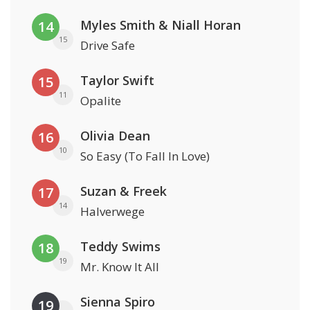
Myles Smith & Niall Horan
14
15
Drive Safe
Taylor Swift
15
11
Opalite
Olivia Dean
16
10
So Easy (To Fall In Love)
Suzan & Freek
17
14
Halverwege
Teddy Swims
18
19
Mr. Know It All
Sienna Spiro
19