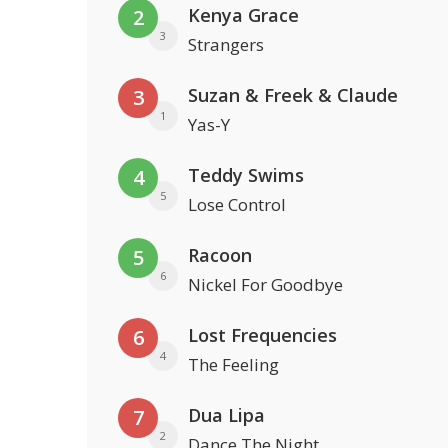
Kenya Grace
2
3
Strangers
Suzan & Freek & Claude
3
1
Yas-Y
Teddy Swims
4
5
Lose Control
Racoon
5
6
Nickel For Goodbye
Lost Frequencies
6
4
The Feeling
Dua Lipa
7
2
Dance The Night