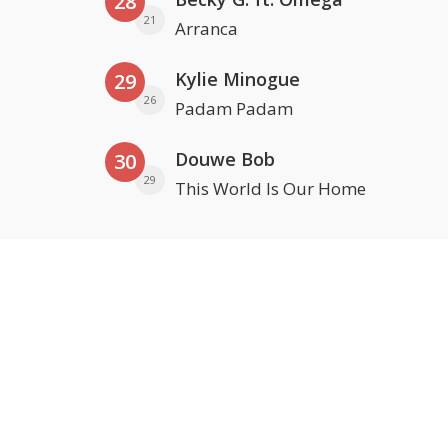
28
21
Arranca
Kylie Minogue
29
26
Padam Padam
Douwe Bob
30
29
This World Is Our Home