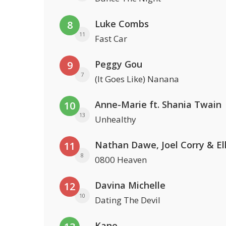
Luke Combs
8
11
Fast Car
Peggy Gou
9
7
(It Goes Like) Nanana
Anne-Marie ft. Shania Twain
10
13
Unhealthy
11
8
0800 Heaven
Davina Michelle
12
10
Dating The Devil
Kane