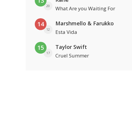
13
20
What Are you Waiting For
Marshmello & Farukko
14
12
Esta Vida
Taylor Swift
15
17
Cruel Summer