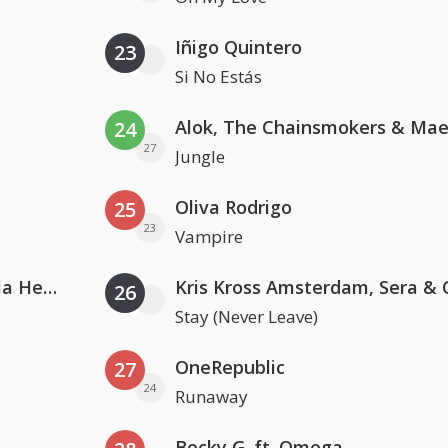
Iñigo Quintero
23
Si No Estás
24
27
Jungle
Oliva Rodrigo
25
23
Vampire
Nathan Dawe, Joel Corry & Ella Henderson
26
Stay (Never Leave)
OneRepublic
27
24
Runaway
Becky G. ft. Omega