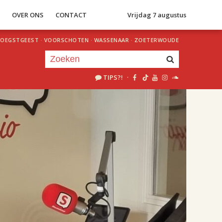
S
OVER ONS
CONTACT
Vrijdag 7 augustus
OEGSTGEEST
·
VOORSCHOTEN
·
WASSENAAR
·
ZOETERWOUDE
TIPS?!
·
Je luistert nu naar
uur 1 van 2
«
Vorig uur
Volgend uur
»
18.00