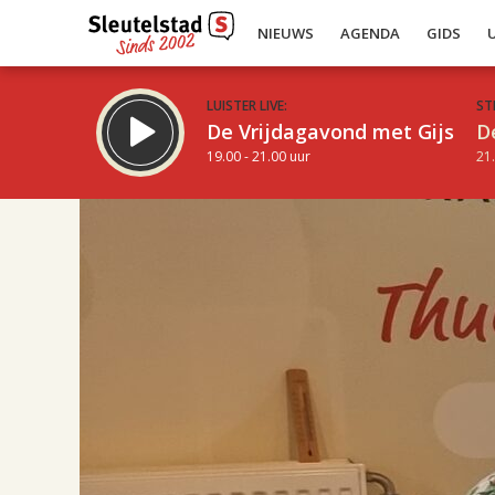
NIEUWS
AGENDA
GIDS
LUISTER LIVE:
ST
De Vrijdagavond met Gijs
D
19.00 - 21.00 uur
21.
17.00
Inklappen