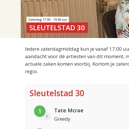
Zaterdag 17.00 - 19.00 uur
SLEUTELSTAD 30
Iedere zaterdagmiddag kun je vanaf 17.00 uur
aandacht voor dé artiesten van dit moment, m
actuele zaken komen voorbij. Kortom je zater
regio.
Sleutelstad 30
Tate Mcrae
1
9
Greedy