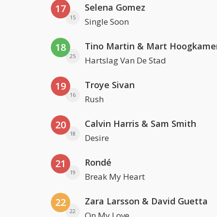
Selena Gomez
17
15
Single Soon
Tino Martin & Mart Hoogkame
18
25
Hartslag Van De Stad
Troye Sivan
19
16
Rush
Calvin Harris & Sam Smith
20
18
Desire
Rondé
21
19
Break My Heart
Zara Larsson & David Guetta
22
22
On My Love