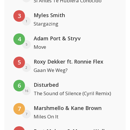
Si Antes Te Hubiera Conocido
Myles Smith
3
1
Stargazing
Adam Port & Stryv
4
5
Move
Roxy Dekker ft. Ronnie Flex
5
2
Gaan We Weg?
Disturbed
6
16
The Sound of Silence (Cyril Remix)
Marshmello & Kane Brown
7
7
Miles On It