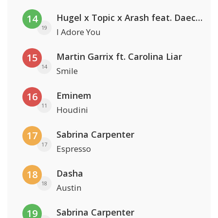
Hugel x Topic x Arash feat. Daecolm
14
19
I Adore You
Martin Garrix ft. Carolina Liar
15
14
Smile
Eminem
16
11
Houdini
Sabrina Carpenter
17
17
Espresso
Dasha
18
18
Austin
Sabrina Carpenter
19