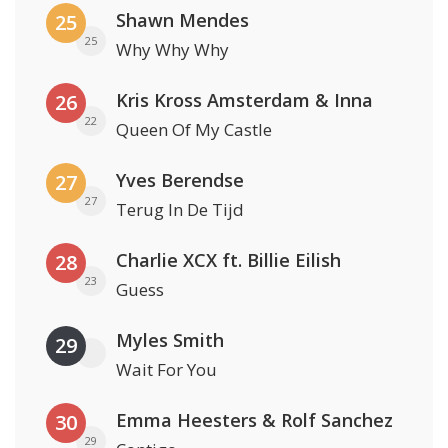
Shawn Mendes
25
25
Why Why Why
Kris Kross Amsterdam & Inna
26
22
Queen Of My Castle
Yves Berendse
27
27
Terug In De Tijd
Charlie XCX ft. Billie Eilish
28
23
Guess
Myles Smith
29
Wait For You
Emma Heesters & Rolf Sanchez
30
29