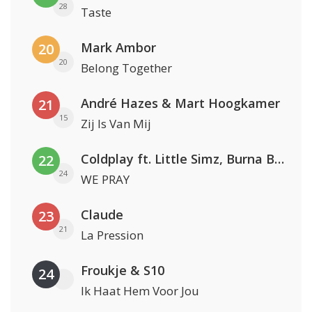
28
Taste
Mark Ambor
20
20
Belong Together
André Hazes & Mart Hoogkamer
21
15
Zij Is Van Mij
Coldplay ft. Little Simz, Burna Boy, Elyanna & Tini
22
24
WE PRAY
Claude
23
21
La Pression
Froukje & S10
24
Ik Haat Hem Voor Jou