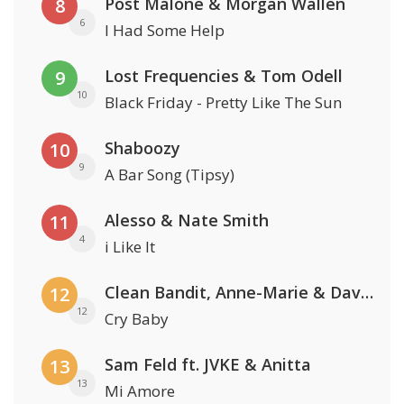
Post Malone & Morgan Wallen
8
6
I Had Some Help
Lost Frequencies & Tom Odell
9
10
Black Friday - Pretty Like The Sun
Shaboozy
10
9
A Bar Song (Tipsy)
Alesso & Nate Smith
11
4
i Like It
Clean Bandit, Anne-Marie & David Guetta
12
12
Cry Baby
Sam Feld ft. JVKE & Anitta
13
13
Mi Amore