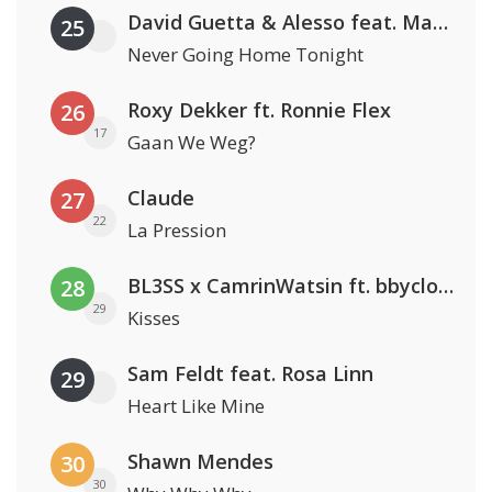
David Guetta & Alesso feat. Madison Love
25
Never Going Home Tonight
Roxy Dekker ft. Ronnie Flex
26
17
Gaan We Weg?
Claude
27
22
La Pression
BL3SS x CamrinWatsin ft. bbyclose
28
29
Kisses
Sam Feldt feat. Rosa Linn
29
Heart Like Mine
Shawn Mendes
30
30