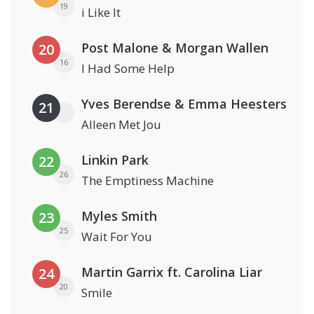
19
i Like It
Post Malone & Morgan Wallen
20
16
I Had Some Help
Yves Berendse & Emma Heesters
21
Alleen Met Jou
Linkin Park
22
26
The Emptiness Machine
Myles Smith
23
25
Wait For You
Martin Garrix ft. Carolina Liar
24
20
Smile