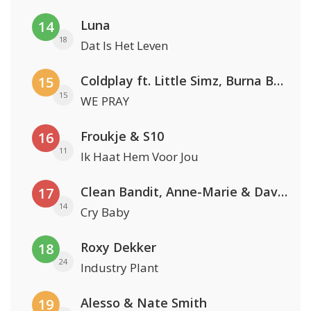
Luna
14
18
Dat Is Het Leven
Coldplay ft. Little Simz, Burna Boy, Elyanna & Tini
15
15
WE PRAY
Froukje & S10
16
11
Ik Haat Hem Voor Jou
Clean Bandit, Anne-Marie & David Guetta
17
14
Cry Baby
Roxy Dekker
18
24
Industry Plant
Alesso & Nate Smith
19