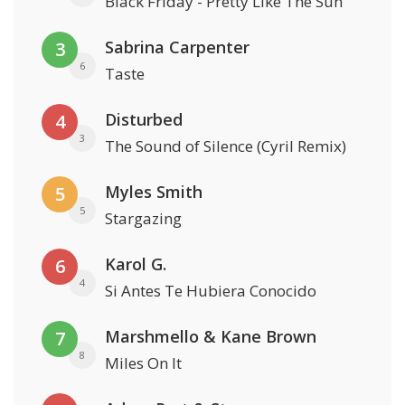
Black Friday - Pretty Like The Sun
Sabrina Carpenter
3
6
Taste
Disturbed
4
3
The Sound of Silence (Cyril Remix)
Myles Smith
5
5
Stargazing
Karol G.
6
4
Si Antes Te Hubiera Conocido
Marshmello & Kane Brown
7
8
Miles On It