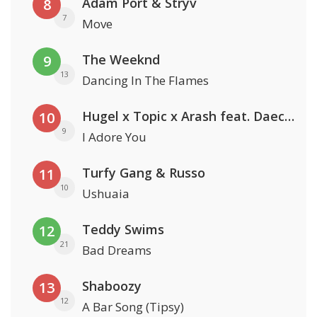
Adam Port & Stryv
8
7
Move
The Weeknd
9
13
Dancing In The Flames
Hugel x Topic x Arash feat. Daecolm
10
9
I Adore You
Turfy Gang & Russo
11
10
Ushuaia
Teddy Swims
12
21
Bad Dreams
Shaboozy
13
12
A Bar Song (Tipsy)