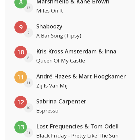
Marshmello & Kane Brown
8
13
Miles On It
Shaboozy
9
7
A Bar Song (Tipsy)
Kris Kross Amsterdam & Inna
10
8
Queen Of My Castle
André Hazes & Mart Hoogkamer
11
11
Zij Is Van Mij
Sabrina Carpenter
12
10
Espresso
Lost Frequencies & Tom Odell
13
21
Black Friday - Pretty Like The Sun