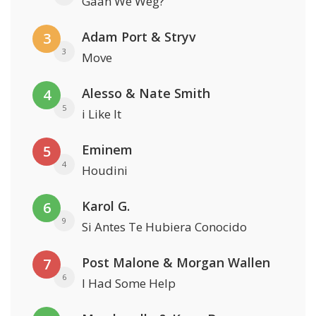
Gaan We Weg?
Adam Port & Stryv
3
3
Move
Alesso & Nate Smith
4
5
i Like It
Eminem
5
4
Houdini
Karol G.
6
9
Si Antes Te Hubiera Conocido
Post Malone & Morgan Wallen
7
6
I Had Some Help