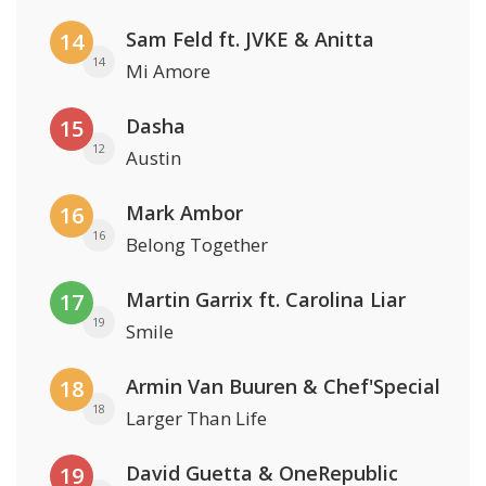
Sam Feld ft. JVKE & Anitta
14
14
Mi Amore
Dasha
15
12
Austin
Mark Ambor
16
16
Belong Together
Martin Garrix ft. Carolina Liar
17
19
Smile
Armin Van Buuren & Chef'Special
18
18
Larger Than Life
David Guetta & OneRepublic
19