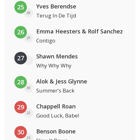
Yves Berendse
25
28
Terug In De Tijd
Emma Heesters & Rolf Sanchez
26
29
Contigo
Shawn Mendes
27
Why Why Why
Alok & Jess Glynne
28
30
Summer's Back
Chappell Roan
29
22
Good Luck, Babe!
Benson Boone
30
23