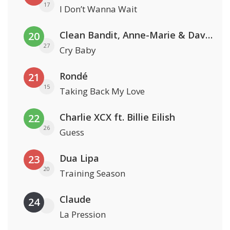
17
I Don’t Wanna Wait
Clean Bandit, Anne-Marie & David Guetta
20
27
Cry Baby
Rondé
21
15
Taking Back My Love
Charlie XCX ft. Billie Eilish
22
26
Guess
Dua Lipa
23
20
Training Season
Claude
24
La Pression