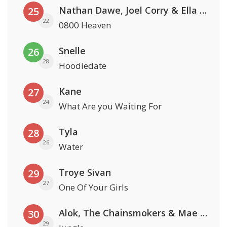
Nathan Dawe, Joel Corry & Ella Henderson
25
22
0800 Heaven
Snelle
26
28
Hoodiedate
Kane
27
24
What Are you Waiting For
Tyla
28
26
Water
Troye Sivan
29
27
One Of Your Girls
Alok, The Chainsmokers & Mae Stephens
30
29