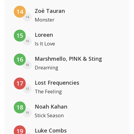
Zoë Tauran
14
14
Monster
Loreen
15
16
Is It Love
Marshmello, P!NK & Sting
16
18
Dreaming
Lost Frequencies
17
13
The Feeling
Noah Kahan
18
19
Stick Season
Luke Combs
19