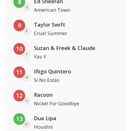
Ed Sheeran
8
12
American Town
Taylor Swift
9
8
Cruel Summer
Suzan & Freek & Claude
10
9
Yas-Y
Iñigo Quintero
11
10
Si No Estás
Racoon
12
11
Nickel For Goodbye
Dua Lipa
13
21
Houdini