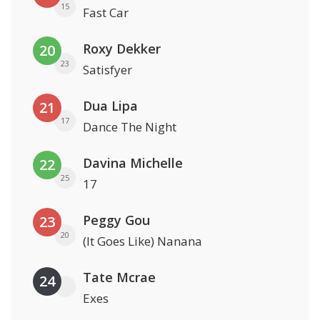
15
Fast Car
Roxy Dekker
20
23
Satisfyer
Dua Lipa
21
17
Dance The Night
Davina Michelle
22
25
17
Peggy Gou
23
20
(It Goes Like) Nanana
Tate Mcrae
24
Exes