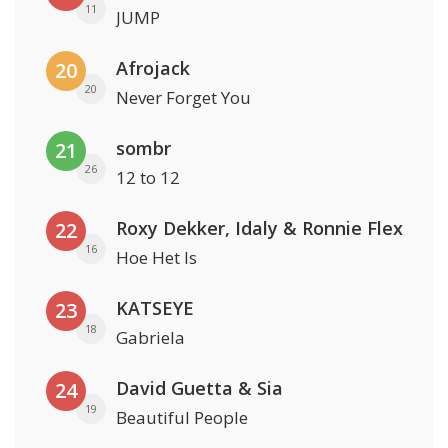
11
JUMP
Afrojack
20
20
Never Forget You
sombr
21
26
12 to 12
Roxy Dekker, Idaly & Ronnie Flex
22
16
Hoe Het Is
KATSEYE
23
18
Gabriela
David Guetta & Sia
24
19
Beautiful People