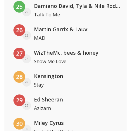
Damiano David, Tyla & Nile Rodgers
25
29
Talk To Me
Martin Garrix & Lauv
26
23
MAD
WizTheMc, bees & honey
27
24
Show Me Love
Kensington
28
28
Stay
Ed Sheeran
29
27
Azizam
Miley Cyrus
30
30