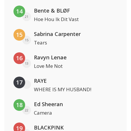
Bente & BLØF
14
21
Hoe Hou Ik Dit Vast
Sabrina Carpenter
15
15
Tears
Ravyn Lenae
16
13
Love Me Not
RAYE
17
WHERE IS MY HUSBAND!
Ed Sheeran
18
22
Camera
BLACKPINK
19