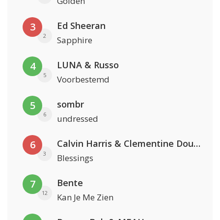
Golden
Ed Sheeran
3
2
Sapphire
LUNA & Russo
4
5
Voorbestemd
sombr
5
6
undressed
Calvin Harris & Clementine Douglas
6
3
Blessings
Bente
7
12
Kan Je Me Zien