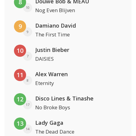
Douwe Bob & MEAU
8
10
Nog Even Blijven
Damiano David
9
9
The First Time
Justin Bieber
10
7
DAISIES
Alex Warren
11
8
Eternity
Disco Lines & Tinashe
12
17
No Broke Boys
Lady Gaga
13
14
The Dead Dance