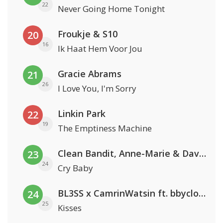
22
Never Going Home Tonight
Froukje & S10
20
16
Ik Haat Hem Voor Jou
Gracie Abrams
21
26
I Love You, I'm Sorry
Linkin Park
22
19
The Emptiness Machine
Clean Bandit, Anne-Marie & David Guetta
23
24
Cry Baby
BL3SS x CamrinWatsin ft. bbyclose
24
25
Kisses