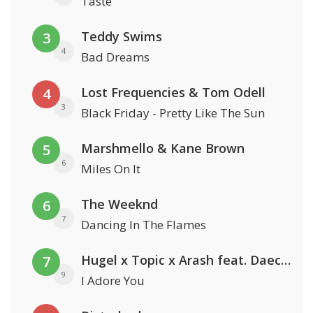
Taste
Teddy Swims
3
4
Bad Dreams
Lost Frequencies & Tom Odell
4
3
Black Friday - Pretty Like The Sun
Marshmello & Kane Brown
5
6
Miles On It
The Weeknd
6
7
Dancing In The Flames
Hugel x Topic x Arash feat. Daecolm
7
9
I Adore You