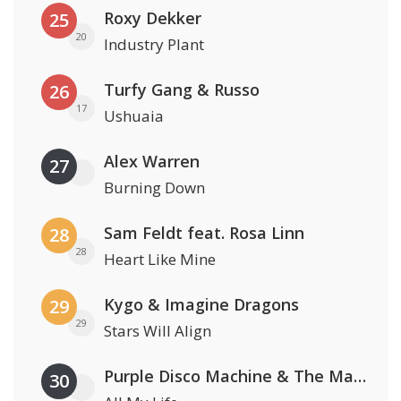
Roxy Dekker
25
20
Industry Plant
Turfy Gang & Russo
26
17
Ushuaia
Alex Warren
27
Burning Down
Sam Feldt feat. Rosa Linn
28
28
Heart Like Mine
Kygo & Imagine Dragons
29
29
Stars Will Align
Purple Disco Machine & The Magician
30