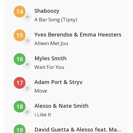
Shaboozy
14
14
A Bar Song (Tipsy)
Yves Berendse & Emma Heesters
15
15
Alleen Met Jou
Myles Smith
16
18
Wait For You
Adam Port & Stryv
17
12
Move
Alesso & Nate Smith
18
23
i Like It
David Guetta & Alesso feat. Madison Love
19