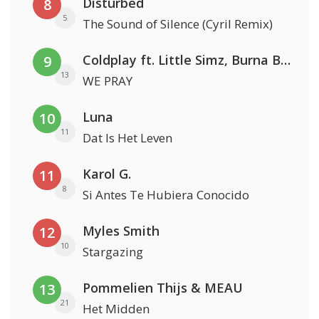
Disturbed
8
5
The Sound of Silence (Cyril Remix)
Coldplay ft. Little Simz, Burna Boy, Elyanna & Tini
9
13
WE PRAY
Luna
10
11
Dat Is Het Leven
Karol G.
11
8
Si Antes Te Hubiera Conocido
Myles Smith
12
10
Stargazing
Pommelien Thijs & MEAU
13
21
Het Midden