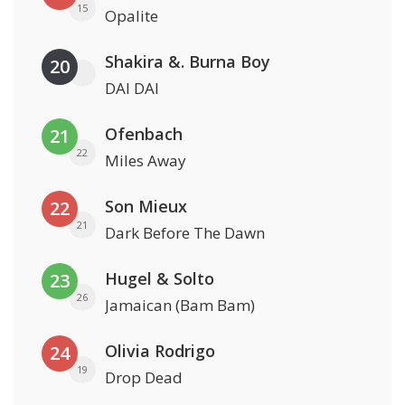
15
Opalite
Shakira &. Burna Boy
20
DAI DAI
Ofenbach
21
22
Miles Away
Son Mieux
22
21
Dark Before The Dawn
Hugel & Solto
23
26
Jamaican (Bam Bam)
Olivia Rodrigo
24
19
Drop Dead