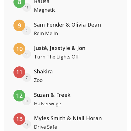
Bausa
8
11
Magnetic
Sam Fender & Olivia Dean
9
9
Rein Me In
Justė, Jaxstyle & Jon
10
10
Turn The Lights Off
Shakira
11
7
Zoo
Suzan & Freek
12
14
Halverwege
Myles Smith & Niall Horan
13
12
Drive Safe