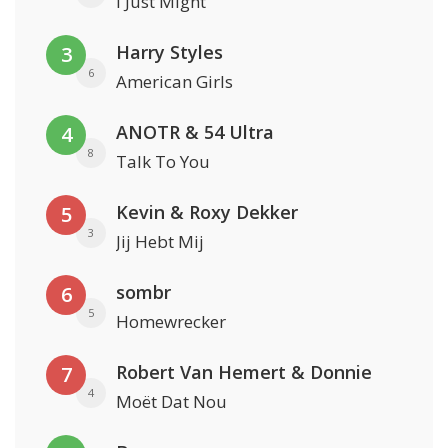
I Just Might
Harry Styles
3
6
American Girls
ANOTR & 54 Ultra
4
8
Talk To You
Kevin & Roxy Dekker
5
3
Jij Hebt Mij
sombr
6
5
Homewrecker
Robert Van Hemert & Donnie
7
4
Moët Dat Nou