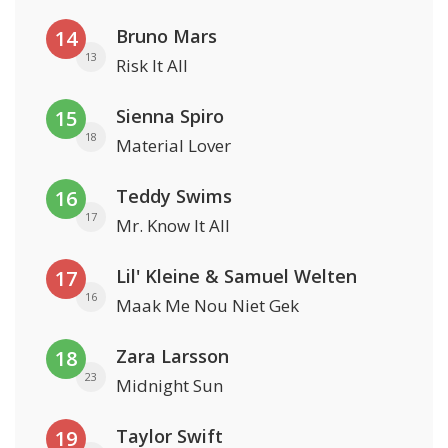
Bruno Mars
14
13
Risk It All
Sienna Spiro
15
18
Material Lover
Teddy Swims
16
17
Mr. Know It All
Lil' Kleine & Samuel Welten
17
16
Maak Me Nou Niet Gek
Zara Larsson
18
23
Midnight Sun
Taylor Swift
19