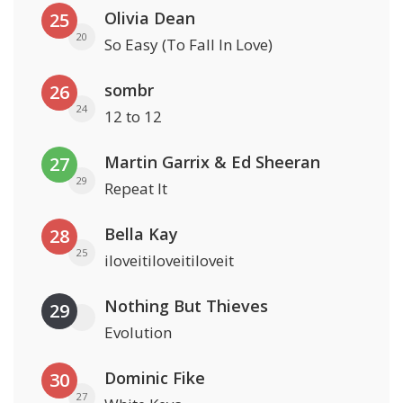
Olivia Dean
25
20
So Easy (To Fall In Love)
sombr
26
24
12 to 12
Martin Garrix & Ed Sheeran
27
29
Repeat It
Bella Kay
28
25
iloveitiloveitiloveit
Nothing But Thieves
29
Evolution
Dominic Fike
30
27