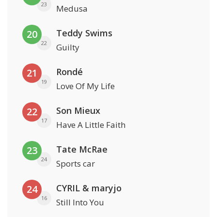
23
Medusa
Teddy Swims
20
22
Guilty
Rondé
21
19
Love Of My Life
Son Mieux
22
17
Have A Little Faith
Tate McRae
23
24
Sports car
CYRIL & maryjo
24
16
Still Into You