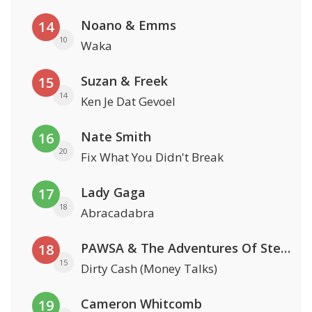
Noano & Emms
14
10
Waka
Suzan & Freek
15
14
Ken Je Dat Gevoel
Nate Smith
16
20
Fix What You Didn't Break
Lady Gaga
17
18
Abracadabra
PAWSA & The Adventures Of Stevie V
18
15
Dirty Cash (Money Talks)
Cameron Whitcomb
19