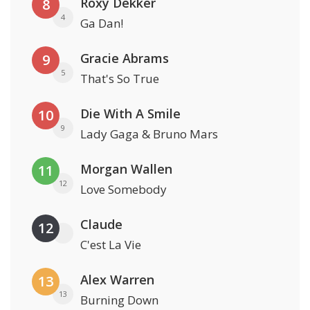
Roxy Dekker
8
4
Ga Dan!
Gracie Abrams
9
5
That's So True
Die With A Smile
10
9
Lady Gaga & Bruno Mars
Morgan Wallen
11
12
Love Somebody
Claude
12
C'est La Vie
Alex Warren
13
13
Burning Down