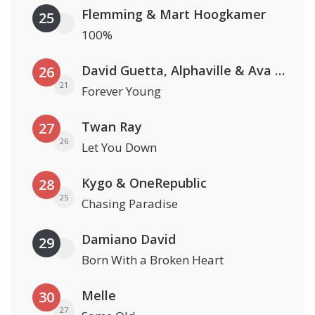
Flemming & Mart Hoogkamer
25
100%
David Guetta, Alphaville & Ava Max
26
21
Forever Young
Twan Ray
27
26
Let You Down
Kygo & OneRepublic
28
25
Chasing Paradise
Damiano David
29
Born With a Broken Heart
Melle
30
27