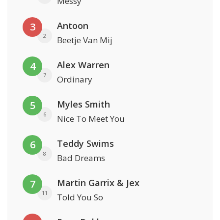
Messy
Antoon
3
2
Beetje Van Mij
Alex Warren
4
7
Ordinary
Myles Smith
5
6
Nice To Meet You
Teddy Swims
6
8
Bad Dreams
Martin Garrix & Jex
7
11
Told You So