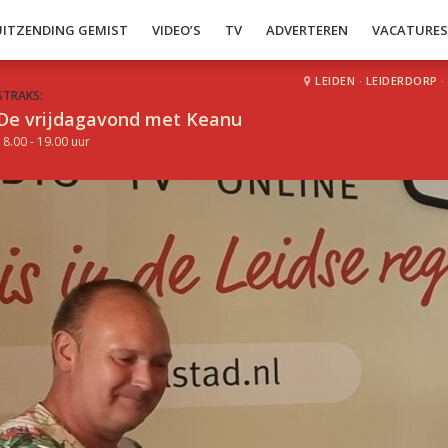
UITZENDING GEMIST
VIDEO’S
TV
ADVERTEREN
VACATURE
LEIDEN
·
LEIDERDORP
·
STRAKS:
De vrijdagavond met Keanu
18.00 - 19.00 uur