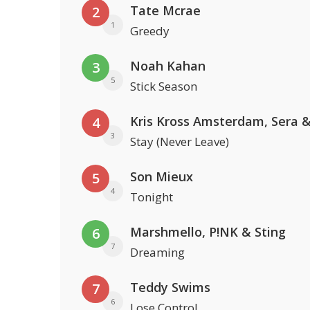
Tate Mcrae
2
1
Greedy
Noah Kahan
3
5
Stick Season
4
3
Stay (Never Leave)
Son Mieux
5
4
Tonight
Marshmello, P!NK & Sting
6
7
Dreaming
Teddy Swims
7
6
Lose Control