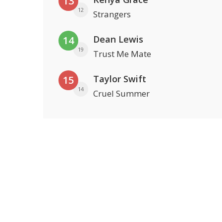
13
12
Strangers
Dean Lewis
14
19
Trust Me Mate
Taylor Swift
15
14
Cruel Summer