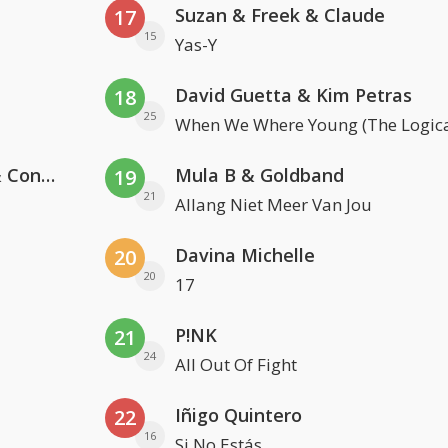
Suzan & Freek & Claude
17
15
Yas-Y
David Guetta & Kim Petras
18
25
When We Where Young (The Logica
Kris Kross Amsterdam, Sera & Conor Maynard
Mula B & Goldband
19
21
Allang Niet Meer Van Jou
Davina Michelle
20
20
17
P!NK
21
24
All Out Of Fight
Iñigo Quintero
22
16
Si No Estás