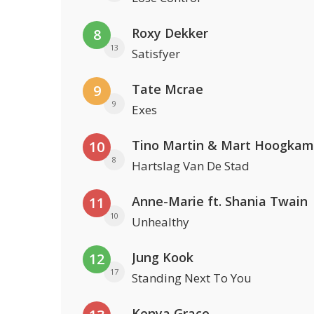
Roxy Dekker
8
13
Satisfyer
Tate Mcrae
9
9
Exes
Tino Martin & Mart Hoogkam
10
8
Hartslag Van De Stad
Anne-Marie ft. Shania Twain
11
10
Unhealthy
Jung Kook
12
17
Standing Next To You
Kenya Grace