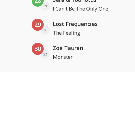
28
29
I Can't Be The Only One
Lost Frequencies
29
26
The Feeling
Zoë Tauran
30
22
Monster