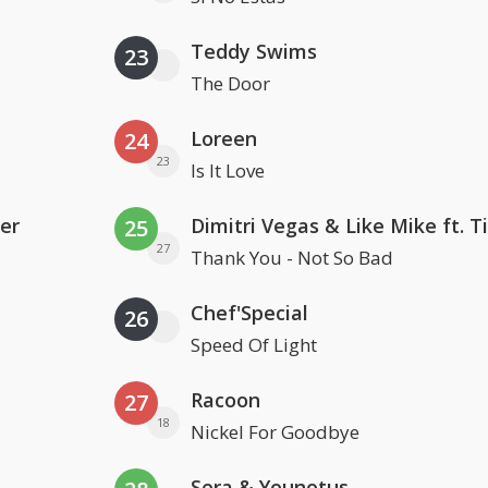
Teddy Swims
23
The Door
Loreen
24
23
Is It Love
er
25
27
Thank You - Not So Bad
Chef'Special
26
Speed Of Light
Racoon
27
18
Nickel For Goodbye
Sera & Younotus