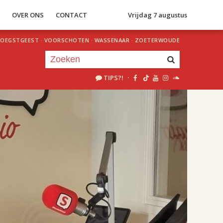
S
OVER ONS
CONTACT
Vrijdag 7 augustus
OEGSTGEEST
·
VOORSCHOTEN
·
WASSENAAR
·
ZOETERWOUDE
TIPS?!
·
Je luistert nu naar
uur 1 van 2
«
Vorig uur
Volgend uur
»
18.00