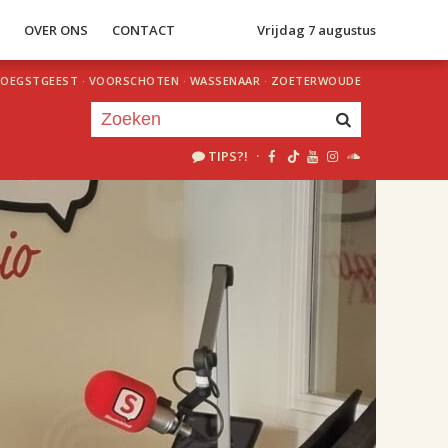
S
OVER ONS
CONTACT
Vrijdag 7 augustus
OEGSTGEEST
·
VOORSCHOTEN
·
WASSENAAR
·
ZOETERWOUDE
TIPS?!
·
Je luistert nu naar
uur 1 van 2
«
Vorig uur
Volgend uur
»
18.00