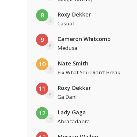
Roxy Dekker
8
12
Casual
Cameron Whitcomb
9
8
Medusa
Nate Smith
10
10
Fix What You Didn't Break
Roxy Dekker
11
9
Ga Dan!
Lady Gaga
12
14
Abracadabra
Morgan Wallen