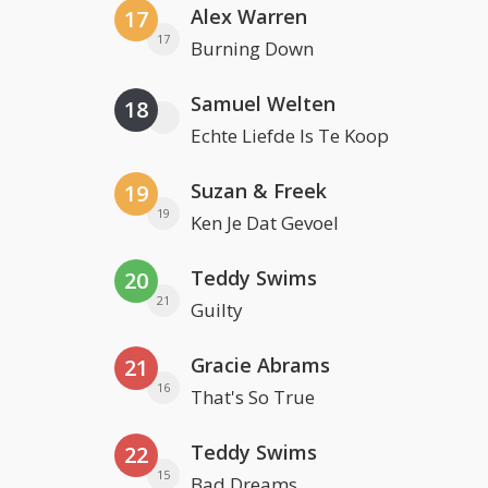
Alex Warren
17
17
Burning Down
Samuel Welten
18
Echte Liefde Is Te Koop
Suzan & Freek
19
19
Ken Je Dat Gevoel
Teddy Swims
20
21
Guilty
Gracie Abrams
21
16
That's So True
Teddy Swims
22
15
Bad Dreams