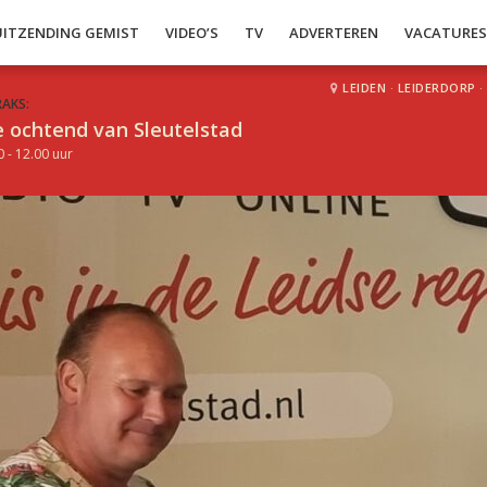
UITZENDING GEMIST
VIDEO’S
TV
ADVERTEREN
VACATURE
LEIDEN
·
LEIDERDORP
·
RAKS:
 ochtend van Sleutelstad
0 - 12.00 uur