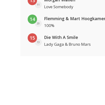
13
11
Love Somebody
Flemming & Mart Hoogkame
14
20
100%
Die With A Smile
15
13
Lady Gaga & Bruno Mars