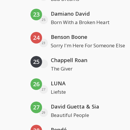
Damiano David
23
25
Born With a Broken Heart
Benson Boone
24
23
Sorry I'm Here For Someone Else
Chappell Roan
25
The Giver
LUNA
26
27
Liefste
David Guetta & Sia
27
29
Beautiful People
Rondé