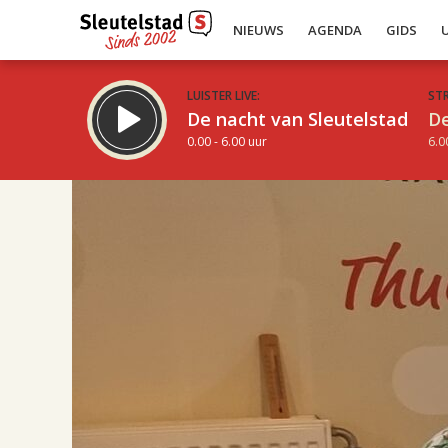
NIEUWS
AGENDA
GIDS
LUISTER LIVE:
ST
De nacht van Sleutelstad
De
0.00 - 6.00 uur
6.0
17.00
Inklappen