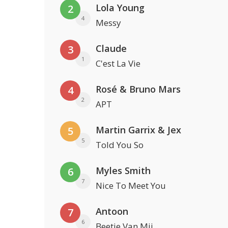
Lola Young
2
4
Messy
Claude
3
1
C'est La Vie
Rosé & Bruno Mars
4
2
APT
Martin Garrix & Jex
5
5
Told You So
Myles Smith
6
7
Nice To Meet You
Antoon
7
6
Beetje Van Mij