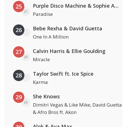
Purple Disco Machine & Sophie And The Giants
25
21
Paradise
Bebe Rexha & David Guetta
26
One In A Million
Calvin Harris & Ellie Goulding
27
23
Miracle
Taylor Swift ft. Ice Spice
28
Karma
She Knows
29
25
Dimitri Vegas & Like Mike, David Guetta
& Afro Bros ft. Akon
Alok & Ava Max