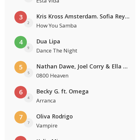
Esta Vida
Kris Kross Amsterdam. Sofia Reyes & Tinie Tempah
3
2
How You Samba
Dua Lipa
4
9
Dance The Night
Nathan Dawe, Joel Corry & Ella Henderson
5
5
0800 Heaven
Becky G. ft. Omega
6
4
Arranca
Oliva Rodrigo
7
7
Vampire