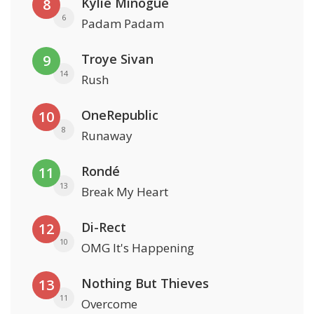
Kylie Minogue
8
6
Padam Padam
Troye Sivan
9
14
Rush
OneRepublic
10
8
Runaway
Rondé
11
13
Break My Heart
Di-Rect
12
10
OMG It's Happening
Nothing But Thieves
13
11
Overcome