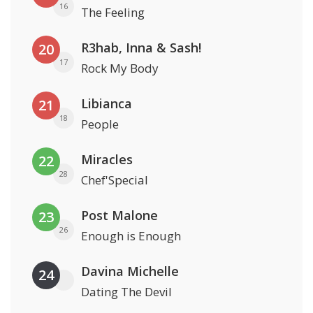
16
The Feeling
R3hab, Inna & Sash!
20
17
Rock My Body
Libianca
21
18
People
Miracles
22
28
Chef'Special
Post Malone
23
26
Enough is Enough
Davina Michelle
24
Dating The Devil