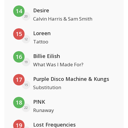
Desire
14
20
Calvin Harris & Sam Smith
Loreen
15
12
Tattoo
Billie Eilish
16
19
What Was I Made For?
Purple Disco Machine & Kungs
17
15
Substitution
P!NK
18
22
Runaway
Lost Frequencies
19