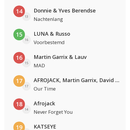
Donnie & Yves Berendse
14
13
Nachtenlang
LUNA & Russo
15
16
Voorbestemd
Martin Garrix & Lauv
16
15
MAD
AFROJACK, Martin Garrix, David Guetta & Amél
17
17
Our Time
Afrojack
18
14
Never Forget You
KATSEYE
19