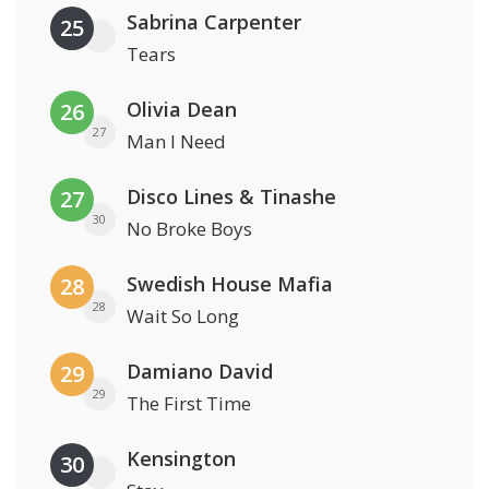
Sabrina Carpenter
25
Tears
Olivia Dean
26
27
Man I Need
Disco Lines & Tinashe
27
30
No Broke Boys
Swedish House Mafia
28
28
Wait So Long
Damiano David
29
29
The First Time
Kensington
30