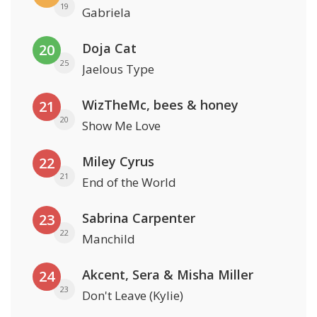
19
Gabriela
Doja Cat
20
25
Jaelous Type
WizTheMc, bees & honey
21
20
Show Me Love
Miley Cyrus
22
21
End of the World
Sabrina Carpenter
23
22
Manchild
Akcent, Sera & Misha Miller
24
23
Don't Leave (Kylie)