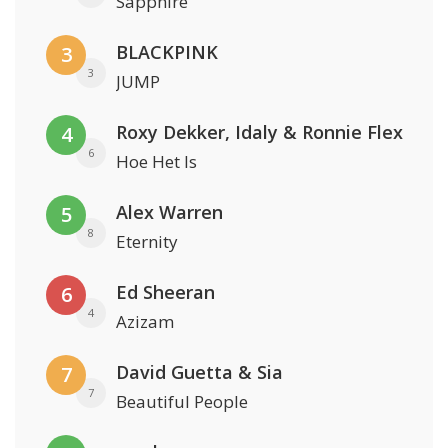
Sapphire
BLACKPINK
3
3
JUMP
Roxy Dekker, Idaly & Ronnie Flex
4
6
Hoe Het Is
Alex Warren
5
8
Eternity
Ed Sheeran
6
4
Azizam
David Guetta & Sia
7
7
Beautiful People