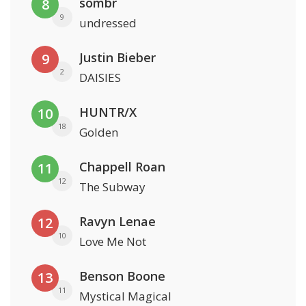
sombr
8
9
undressed
Justin Bieber
9
2
DAISIES
HUNTR/X
10
18
Golden
Chappell Roan
11
12
The Subway
Ravyn Lenae
12
10
Love Me Not
Benson Boone
13
11
Mystical Magical