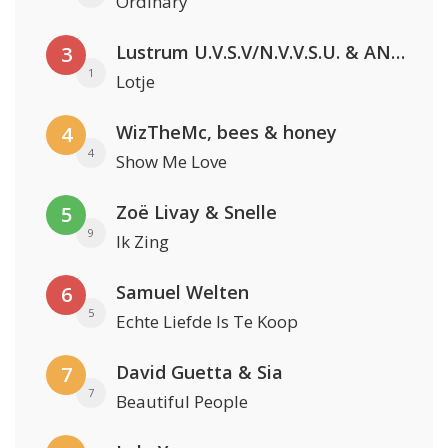
Ordinary
Lustrum U.V.S.V/N.V.V.S.U. & ANNO ONS & Jopke van Dobbenburgh & Roeland Beelen
3
1
Lotje
WizTheMc, bees & honey
4
4
Show Me Love
Zoë Livay & Snelle
5
9
Ik Zing
Samuel Welten
6
5
Echte Liefde Is Te Koop
David Guetta & Sia
7
7
Beautiful People