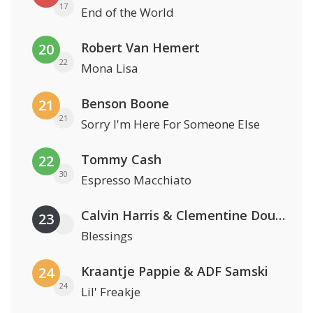
17
End of the World
Robert Van Hemert
20
22
Mona Lisa
Benson Boone
21
21
Sorry I'm Here For Someone Else
Tommy Cash
22
30
Espresso Macchiato
Calvin Harris & Clementine Douglas
23
Blessings
Kraantje Pappie & ADF Samski
24
24
Lil' Freakje