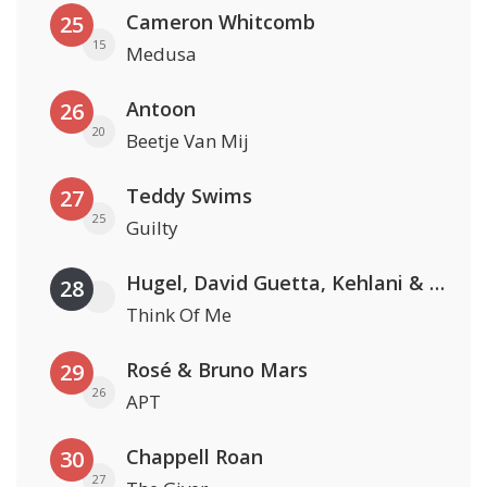
Cameron Whitcomb
25
15
Medusa
Antoon
26
20
Beetje Van Mij
Teddy Swims
27
25
Guilty
Hugel, David Guetta, Kehlani & Daecolm
28
Think Of Me
Rosé & Bruno Mars
29
26
APT
Chappell Roan
30
27