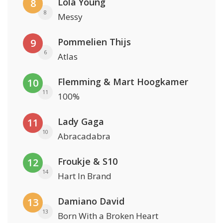
Lola Young
8
8
Messy
Pommelien Thijs
9
6
Atlas
Flemming & Mart Hoogkamer
10
11
100%
Lady Gaga
11
10
Abracadabra
Froukje & S10
12
14
Hart In Brand
Damiano David
13
13
Born With a Broken Heart