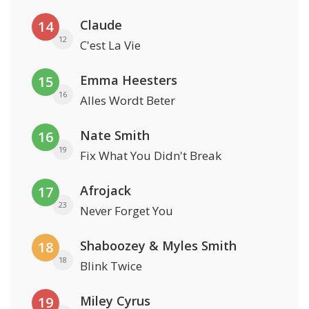
Claude
14
12
C'est La Vie
Emma Heesters
15
16
Alles Wordt Beter
Nate Smith
16
19
Fix What You Didn't Break
Afrojack
17
23
Never Forget You
Shaboozey & Myles Smith
18
18
Blink Twice
Miley Cyrus
19