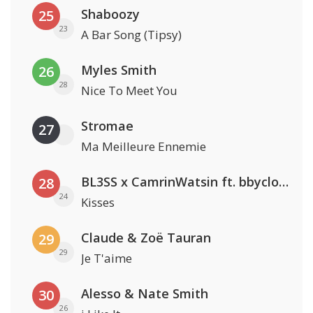
Shaboozy
25
23
A Bar Song (Tipsy)
Myles Smith
26
28
Nice To Meet You
Stromae
27
Ma Meilleure Ennemie
BL3SS x CamrinWatsin ft. bbyclose
28
24
Kisses
Claude & Zoë Tauran
29
29
Je T'aime
Alesso & Nate Smith
30
26