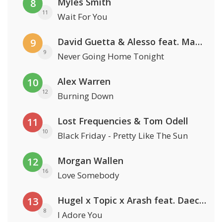
Myles Smith
8
11
Wait For You
David Guetta & Alesso feat. Madison Love
9
9
Never Going Home Tonight
Alex Warren
10
12
Burning Down
Lost Frequencies & Tom Odell
11
10
Black Friday - Pretty Like The Sun
Morgan Wallen
12
16
Love Somebody
Hugel x Topic x Arash feat. Daecolm
13
8
I Adore You