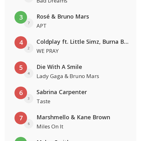
Bad Dreams
Rosé & Bruno Mars
3
7
APT
Coldplay ft. Little Simz, Burna Boy, Elyanna & Tini
4
2
WE PRAY
Die With A Smile
5
4
Lady Gaga & Bruno Mars
Sabrina Carpenter
6
3
Taste
Marshmello & Kane Brown
7
6
Miles On It