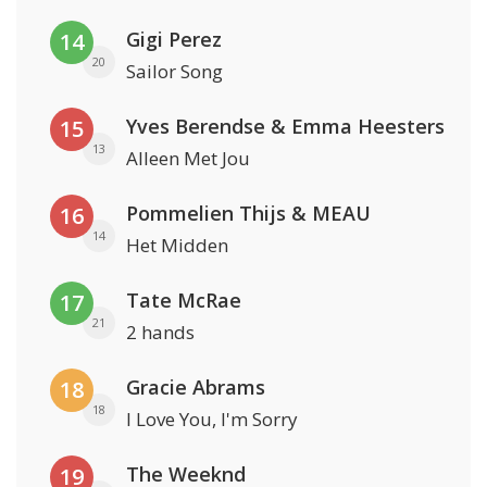
Gigi Perez
14
20
Sailor Song
Yves Berendse & Emma Heesters
15
13
Alleen Met Jou
Pommelien Thijs & MEAU
16
14
Het Midden
Tate McRae
17
21
2 hands
Gracie Abrams
18
18
I Love You, I'm Sorry
The Weeknd
19