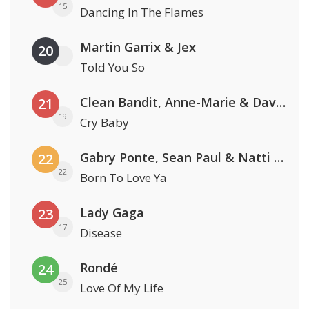
15
Dancing In The Flames
Martin Garrix & Jex
20
Told You So
Clean Bandit, Anne-Marie & David Guetta
21
19
Cry Baby
Gabry Ponte, Sean Paul & Natti Natasha
22
22
Born To Love Ya
Lady Gaga
23
17
Disease
Rondé
24
25
Love Of My Life