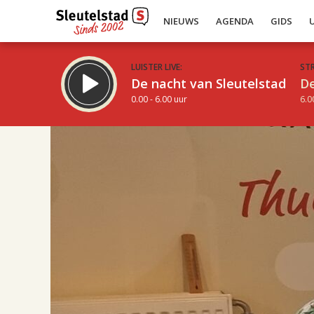
NIEUWS
AGENDA
GIDS
LUISTER LIVE:
ST
De nacht van Sleutelstad
De
0.00 - 6.00 uur
6.0
17.00
Inklappen