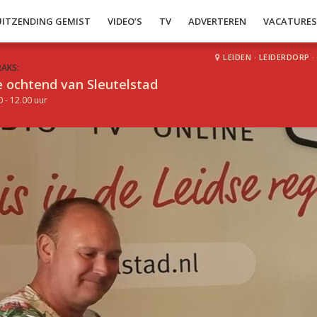
UITZENDING GEMIST
VIDEO’S
TV
ADVERTEREN
VACATURE
LEIDEN
·
LEIDERDORP
·
RAKS:
 ochtend van Sleutelstad
0 - 12.00 uur