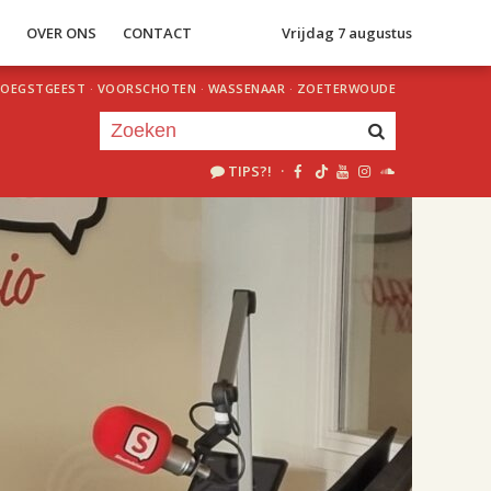
S
OVER ONS
CONTACT
Vrijdag 7 augustus
OEGSTGEEST
·
VOORSCHOTEN
·
WASSENAAR
·
ZOETERWOUDE
TIPS?!
·
Je luistert nu naar
uur 1 van 2
«
Vorig uur
Volgend uur
»
18.00