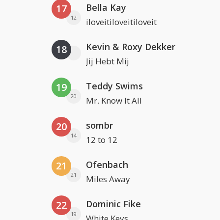
Bella Kay
17
12
iloveitiloveitiloveit
Kevin & Roxy Dekker
18
Jij Hebt Mij
Teddy Swims
19
20
Mr. Know It All
sombr
20
14
12 to 12
Ofenbach
21
21
Miles Away
Dominic Fike
22
19
White Keys