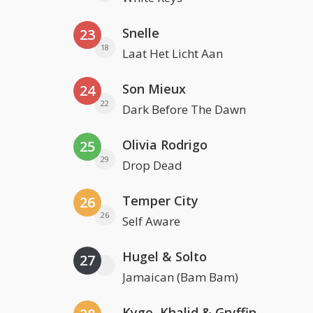
Snelle
23
18
Laat Het Licht Aan
Son Mieux
24
22
Dark Before The Dawn
Olivia Rodrigo
25
29
Drop Dead
Temper City
26
26
Self Aware
Hugel & Solto
27
Jamaican (Bam Bam)
Kygo, Khalid & Gryffin