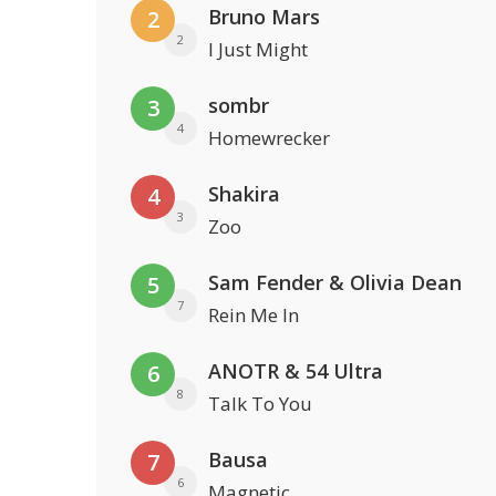
Bruno Mars
2
2
I Just Might
sombr
3
4
Homewrecker
Shakira
4
3
Zoo
Sam Fender & Olivia Dean
5
7
Rein Me In
ANOTR & 54 Ultra
6
8
Talk To You
Bausa
7
6
Magnetic