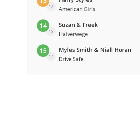
13
13
American Girls
Suzan & Freek
14
15
Halverwege
Myles Smith & Niall Horan
15
17
Drive Safe