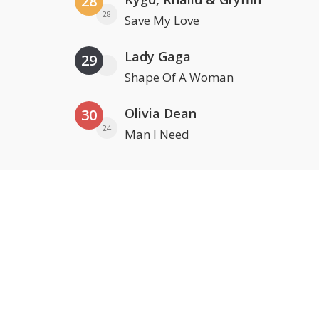
28
28
Save My Love
Lady Gaga
29
Shape Of A Woman
Olivia Dean
30
24
Man I Need