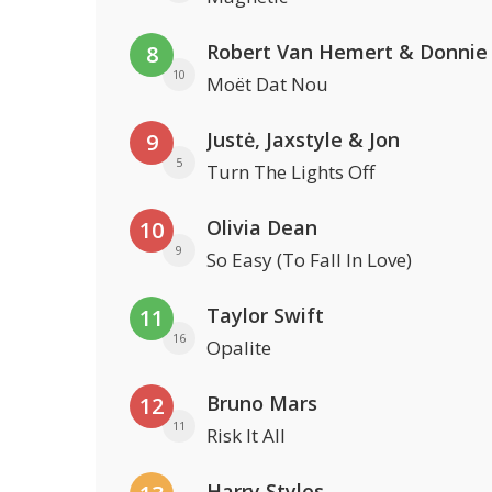
Robert Van Hemert & Donnie
8
10
Moët Dat Nou
Justė, Jaxstyle & Jon
9
5
Turn The Lights Off
Olivia Dean
10
9
So Easy (To Fall In Love)
Taylor Swift
11
16
Opalite
Bruno Mars
12
11
Risk It All
Harry Styles