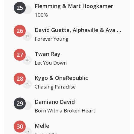
Flemming & Mart Hoogkamer
25
100%
David Guetta, Alphaville & Ava Max
26
21
Forever Young
Twan Ray
27
26
Let You Down
Kygo & OneRepublic
28
25
Chasing Paradise
Damiano David
29
Born With a Broken Heart
Melle
30
27