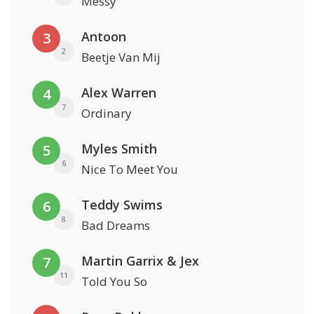
Messy
Antoon
3
2
Beetje Van Mij
Alex Warren
4
7
Ordinary
Myles Smith
5
6
Nice To Meet You
Teddy Swims
6
8
Bad Dreams
Martin Garrix & Jex
7
11
Told You So