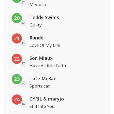
23
Medusa
Teddy Swims
20
22
Guilty
Rondé
21
19
Love Of My Life
Son Mieux
22
17
Have A Little Faith
Tate McRae
23
24
Sports car
CYRIL & maryjo
24
16
Still Into You