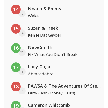
Noano & Emms
14
10
Waka
Suzan & Freek
15
14
Ken Je Dat Gevoel
Nate Smith
16
20
Fix What You Didn't Break
Lady Gaga
17
18
Abracadabra
PAWSA & The Adventures Of Stevie V
18
15
Dirty Cash (Money Talks)
Cameron Whitcomb
19