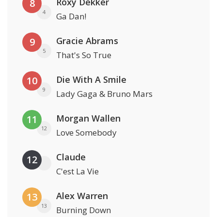
Roxy Dekker
8
4
Ga Dan!
Gracie Abrams
9
5
That's So True
Die With A Smile
10
9
Lady Gaga & Bruno Mars
Morgan Wallen
11
12
Love Somebody
Claude
12
C'est La Vie
Alex Warren
13
13
Burning Down