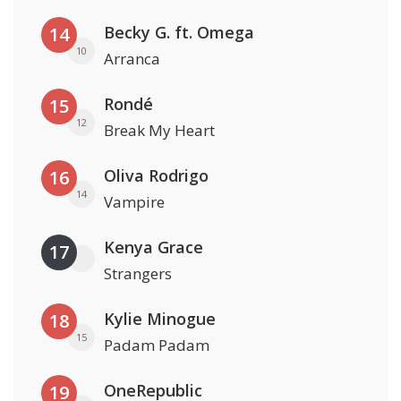
Becky G. ft. Omega
14
10
Arranca
Rondé
15
12
Break My Heart
Oliva Rodrigo
16
14
Vampire
Kenya Grace
17
Strangers
Kylie Minogue
18
15
Padam Padam
OneRepublic
19