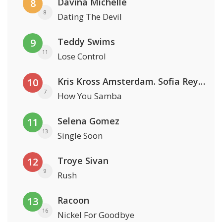
Davina Michelle
8
8
Dating The Devil
Teddy Swims
9
11
Lose Control
Kris Kross Amsterdam. Sofia Reyes & Tinie Tempah
10
7
How You Samba
Selena Gomez
11
13
Single Soon
Troye Sivan
12
9
Rush
Racoon
13
16
Nickel For Goodbye