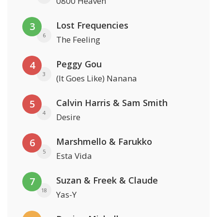
0800 Heaven
Lost Frequencies
3
6
The Feeling
Peggy Gou
4
3
(It Goes Like) Nanana
Calvin Harris & Sam Smith
5
4
Desire
Marshmello & Farukko
6
5
Esta Vida
Suzan & Freek & Claude
7
18
Yas-Y