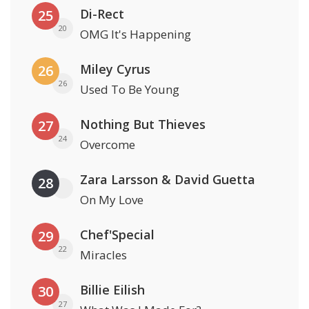
Di-Rect
25
20
OMG It's Happening
Miley Cyrus
26
26
Used To Be Young
Nothing But Thieves
27
24
Overcome
Zara Larsson & David Guetta
28
On My Love
Chef'Special
29
22
Miracles
Billie Eilish
30
27