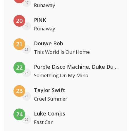
17
Runaway
P!NK
20
19
Runaway
Douwe Bob
21
21
This World Is Our Home
Purple Disco Machine, Duke Dumont & Nothing But Thieves
22
25
Something On My Mind
Taylor Swift
23
23
Cruel Summer
Luke Combs
24
29
Fast Car