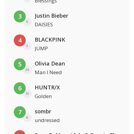
Blessings
Justin Bieber
3
9
DAISIES
BLACKPINK
4
3
JUMP
Olivia Dean
5
26
Man I Need
HUNTR/X
6
10
Golden
sombr
7
8
undressed