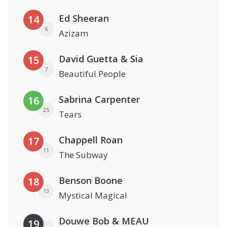
Ed Sheeran
14
6
Azizam
David Guetta & Sia
15
7
Beautiful People
Sabrina Carpenter
16
25
Tears
Chappell Roan
17
11
The Subway
Benson Boone
18
13
Mystical Magical
Douwe Bob & MEAU
19