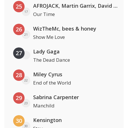
AFROJACK, Martin Garrix, David Guetta & Amél
25
17
Our Time
WizTheMc, bees & honey
26
21
Show Me Love
Lady Gaga
27
The Dead Dance
Miley Cyrus
28
22
End of the World
Sabrina Carpenter
29
23
Manchild
Kensington
30
30