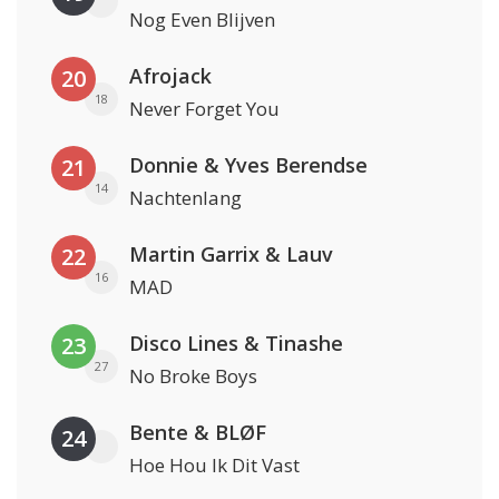
Nog Even Blijven
Afrojack
20
18
Never Forget You
Donnie & Yves Berendse
21
14
Nachtenlang
Martin Garrix & Lauv
22
16
MAD
Disco Lines & Tinashe
23
27
No Broke Boys
Bente & BLØF
24
Hoe Hou Ik Dit Vast