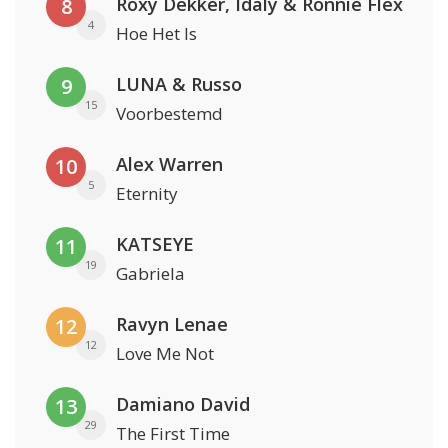
Roxy Dekker, Idaly & Ronnie Flex
8
4
Hoe Het Is
LUNA & Russo
9
15
Voorbestemd
Alex Warren
10
5
Eternity
KATSEYE
11
19
Gabriela
Ravyn Lenae
12
12
Love Me Not
Damiano David
13
29
The First Time