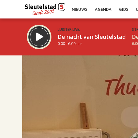
NIEUWS
AGENDA
GIDS
LUISTER LIVE:
ST
De nacht van Sleutelstad
De
0.00 - 6.00 uur
6.0
17.00
Inklappen