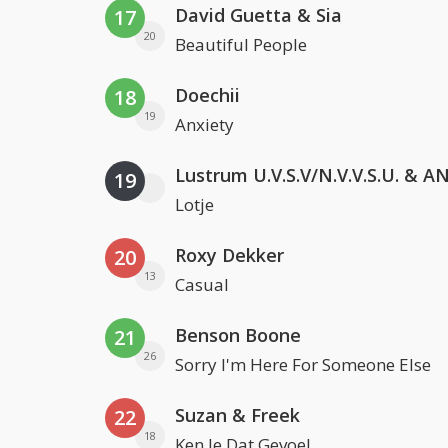
David Guetta & Sia
17
20
Beautiful People
Doechii
18
19
Anxiety
19
Lotje
Roxy Dekker
20
13
Casual
Benson Boone
21
26
Sorry I'm Here For Someone Else
Suzan & Freek
22
18
Ken Je Dat Gevoel