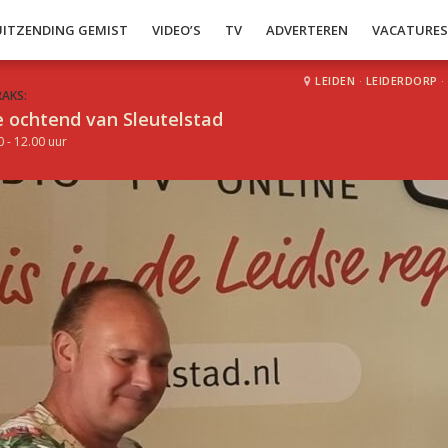
UITZENDING GEMIST
VIDEO’S
TV
ADVERTEREN
VACATURE
LEIDEN
·
LEIDERDORP
·
RAKS:
 ochtend van Sleutelstad
0 - 12.00 uur