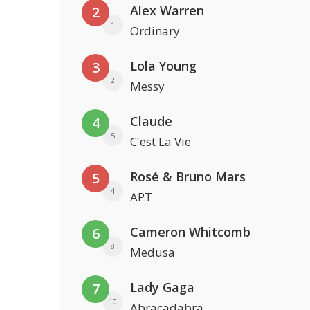
Alex Warren
2
1
Ordinary
Lola Young
3
2
Messy
Claude
4
5
C'est La Vie
Rosé & Bruno Mars
5
4
APT
Cameron Whitcomb
6
8
Medusa
Lady Gaga
7
10
Abracadabra