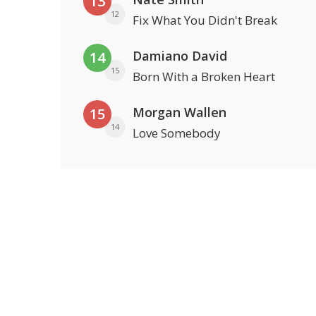
13
12
Fix What You Didn't Break
Damiano David
14
15
Born With a Broken Heart
Morgan Wallen
15
14
Love Somebody