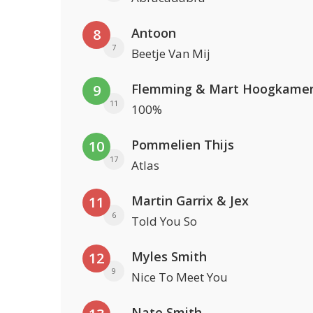
Antoon
8
7
Beetje Van Mij
Flemming & Mart Hoogkame
9
11
100%
Pommelien Thijs
10
17
Atlas
Martin Garrix & Jex
11
6
Told You So
Myles Smith
12
9
Nice To Meet You
Nate Smith