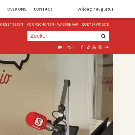
S
OVER ONS
CONTACT
Vrijdag 7 augustus
OEGSTGEEST
·
VOORSCHOTEN
·
WASSENAAR
·
ZOETERWOUDE
TIPS?!
·
Je luistert nu naar
uur 1 van 2
«
Vorig uur
Volgend uur
»
18.00