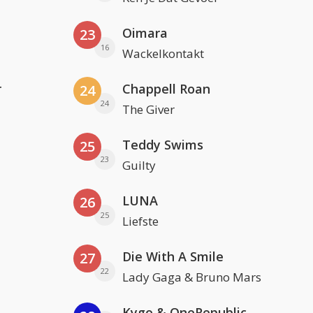
Oimara
23
16
Wackelkontakt
r
Chappell Roan
24
24
The Giver
Teddy Swims
25
23
Guilty
LUNA
26
25
Liefste
Die With A Smile
27
22
Lady Gaga & Bruno Mars
Kygo & OneRepublic