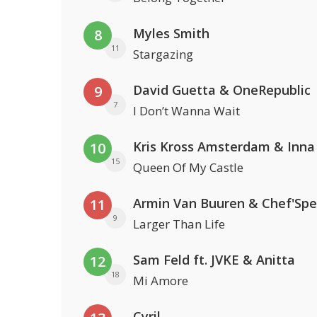
Myles Smith
8
11
Stargazing
David Guetta & OneRepublic
9
7
I Don’t Wanna Wait
Kris Kross Amsterdam & Inna
10
15
Queen Of My Castle
Armin Van Buuren & Chef'Spe
11
9
Larger Than Life
Sam Feld ft. JVKE & Anitta
12
18
Mi Amore
Cyril