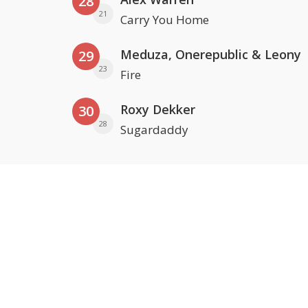
28
21
Carry You Home
Meduza, Onerepublic & Leony
29
23
Fire
Roxy Dekker
30
28
Sugardaddy