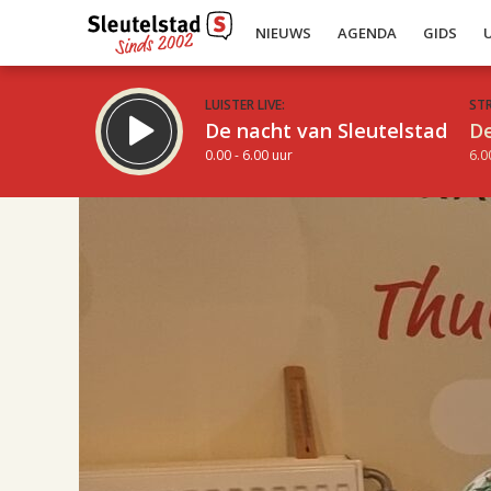
NIEUWS
AGENDA
GIDS
LUISTER LIVE:
ST
De nacht van Sleutelstad
De
0.00 - 6.00 uur
6.0
17.00
Inklappen