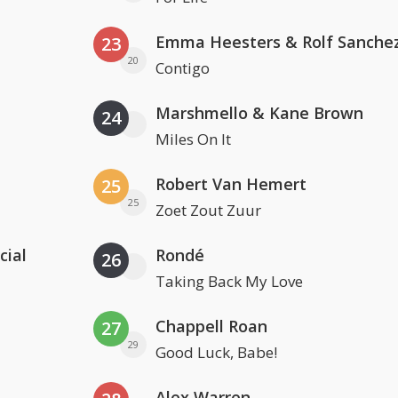
Emma Heesters & Rolf Sanche
23
20
Contigo
Marshmello & Kane Brown
24
Miles On It
Robert Van Hemert
25
25
Zoet Zout Zuur
cial
Rondé
26
Taking Back My Love
Chappell Roan
27
29
Good Luck, Babe!
Alex Warren