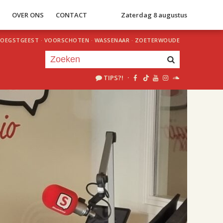
S
OVER ONS
CONTACT
Zaterdag 8 augustus
OEGSTGEEST
·
VOORSCHOTEN
·
WASSENAAR
·
ZOETERWOUDE
TIPS?!
·
Je luistert nu naar
uur 1 van 2
«
Vorig uur
Volgend uur
»
18.00