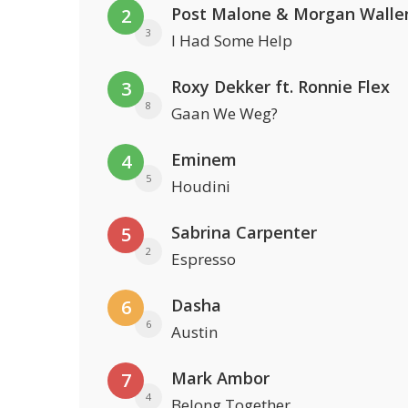
Post Malone & Morgan Walle
2
3
I Had Some Help
Roxy Dekker ft. Ronnie Flex
3
8
Gaan We Weg?
Eminem
4
5
Houdini
Sabrina Carpenter
5
2
Espresso
Dasha
6
6
Austin
Mark Ambor
7
4
Belong Together