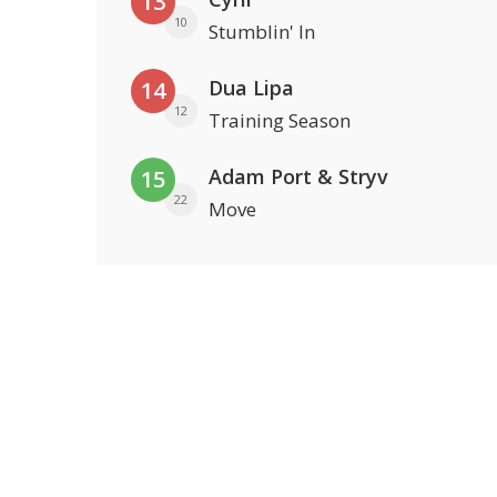
13
10
Stumblin' In
Dua Lipa
14
12
Training Season
Adam Port & Stryv
15
22
Move