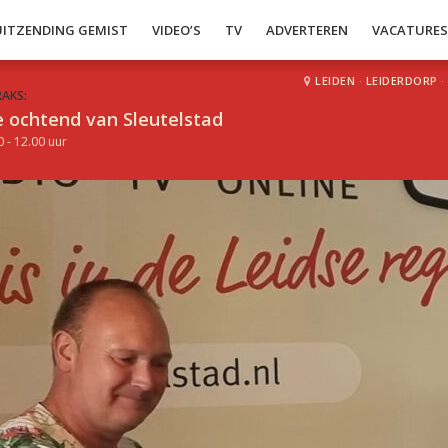
UITZENDING GEMIST
VIDEO’S
TV
ADVERTEREN
VACATURE
LEIDEN
·
LEIDERDORP
·
RAKS:
 ochtend van Sleutelstad
0 - 12.00 uur