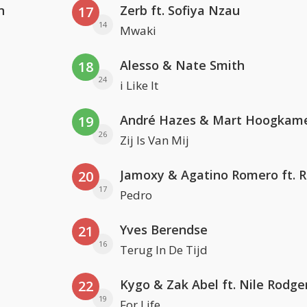
n
Zerb ft. Sofiya Nzau
17
14
Mwaki
Alesso & Nate Smith
18
24
i Like It
André Hazes & Mart Hoogkam
19
26
Zij Is Van Mij
20
17
Pedro
Yves Berendse
21
16
Terug In De Tijd
Kygo & Zak Abel ft. Nile Rodge
22
19
For Life