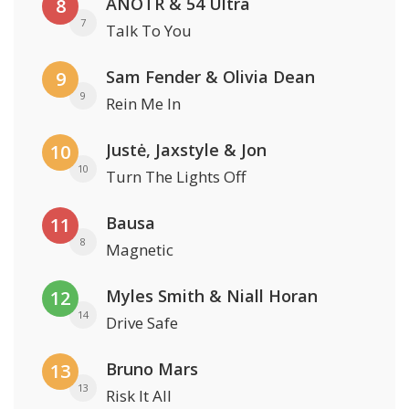
ANOTR & 54 Ultra
8
7
Talk To You
Sam Fender & Olivia Dean
9
9
Rein Me In
Justė, Jaxstyle & Jon
10
10
Turn The Lights Off
Bausa
11
8
Magnetic
Myles Smith & Niall Horan
12
14
Drive Safe
Bruno Mars
13
13
Risk It All