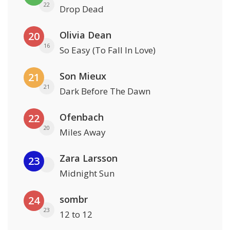
22
Drop Dead
Olivia Dean
20
16
So Easy (To Fall In Love)
Son Mieux
21
21
Dark Before The Dawn
Ofenbach
22
20
Miles Away
Zara Larsson
23
Midnight Sun
sombr
24
23
12 to 12