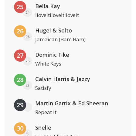
Bella Kay
25
24
iloveitiloveitiloveit
Hugel & Solto
26
26
Jamaican (Bam Bam)
Dominic Fike
27
25
White Keys
Calvin Harris & Jazzy
28
29
Satisfy
Martin Garrix & Ed Sheeran
29
Repeat It
Snelle
30
30