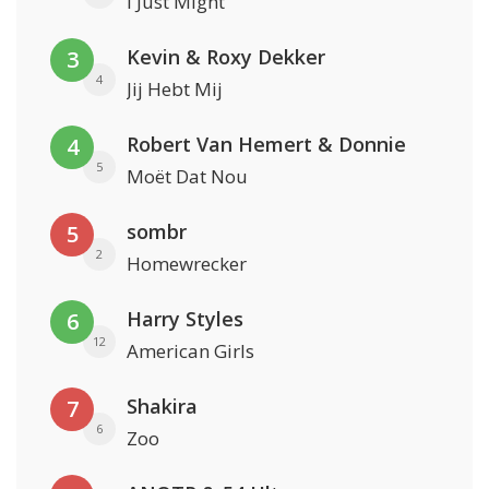
I Just Might
Kevin & Roxy Dekker
3
4
Jij Hebt Mij
Robert Van Hemert & Donnie
4
5
Moët Dat Nou
sombr
5
2
Homewrecker
Harry Styles
6
12
American Girls
Shakira
7
6
Zoo