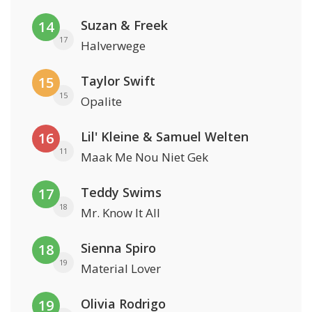
Suzan & Freek
14
17
Halverwege
Taylor Swift
15
15
Opalite
Lil' Kleine & Samuel Welten
16
11
Maak Me Nou Niet Gek
Teddy Swims
17
18
Mr. Know It All
Sienna Spiro
18
19
Material Lover
Olivia Rodrigo
19