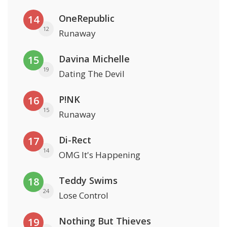
OneRepublic
14
12
Runaway
Davina Michelle
15
19
Dating The Devil
P!NK
16
15
Runaway
Di-Rect
17
14
OMG It's Happening
Teddy Swims
18
24
Lose Control
Nothing But Thieves
19