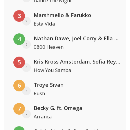
Dance The Night
Marshmello & Farukko
3
2
Esta Vida
Nathan Dawe, Joel Corry & Ella Henderson
4
5
0800 Heaven
Kris Kross Amsterdam. Sofia Reyes & Tinie Tempah
5
4
How You Samba
Troye Sivan
6
6
Rush
Becky G. ft. Omega
7
7
Arranca