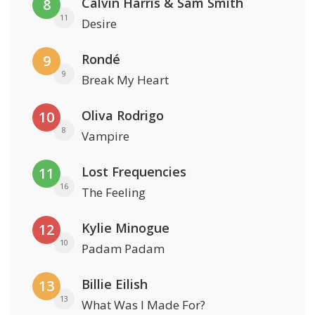
Calvin Harris & Sam Smith
8
11
Desire
Rondé
9
9
Break My Heart
Oliva Rodrigo
10
8
Vampire
Lost Frequencies
11
16
The Feeling
Kylie Minogue
12
10
Padam Padam
Billie Eilish
13
13
What Was I Made For?