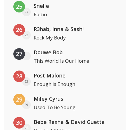
Snelle
25
27
Radio
R3hab, Inna & Sash!
26
22
Rock My Body
Douwe Bob
27
This World Is Our Home
Post Malone
28
23
Enough is Enough
Miley Cyrus
29
29
Used To Be Young
Bebe Rexha & David Guetta
30
26