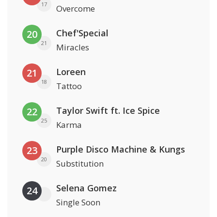
17
Overcome
Chef'Special
20
21
Miracles
Loreen
21
18
Tattoo
Taylor Swift ft. Ice Spice
22
25
Karma
Purple Disco Machine & Kungs
23
20
Substitution
Selena Gomez
24
Single Soon