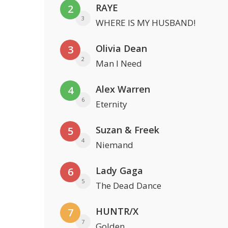
RAYE
2
3
WHERE IS MY HUSBAND!
Olivia Dean
3
2
Man I Need
Alex Warren
4
6
Eternity
Suzan & Freek
5
4
Niemand
Lady Gaga
6
5
The Dead Dance
HUNTR/X
7
7
Golden