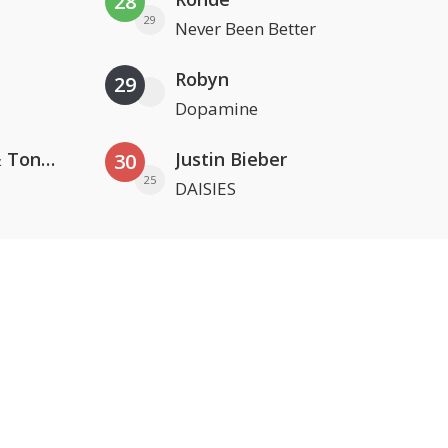
28
29
Never Been Better
Robyn
29
Dopamine
David Guetta, Teddy Swims & Tones And I
Justin Bieber
30
25
DAISIES