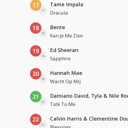
Tame Impala
17
17
Dracula
Bente
18
16
Kan Je Me Zien
Ed Sheeran
19
14
Sapphire
Hannah Mae
20
18
Wacht Op Mij
Damiano David, Tyla & Nile Ro
21
22
Talk To Me
Calvin Harris & Clementine Do
22
21
Blessings