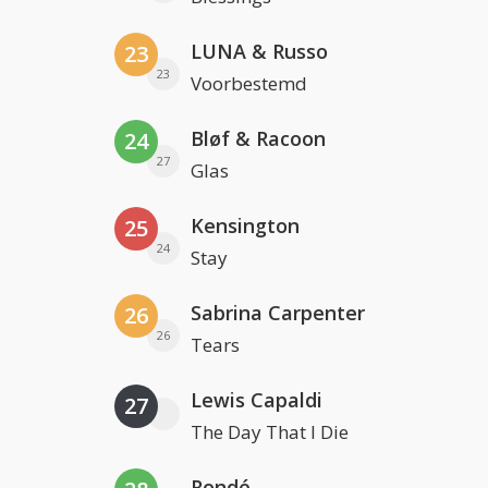
LUNA & Russo
23
23
Voorbestemd
Bløf & Racoon
24
27
Glas
Kensington
25
24
Stay
Sabrina Carpenter
26
26
Tears
Lewis Capaldi
27
The Day That I Die
Rondé