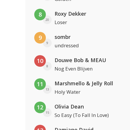
Roxy Dekker
8
20
Loser
sombr
9
9
undressed
Douwe Bob & MEAU
10
8
Nog Even Blijven
Marshmello & Jelly Roll
11
13
Holy Water
Olivia Dean
12
15
So Easy (To Fall In Love)
Damiano David