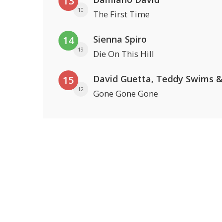
13
10
The First Time
Sienna Spiro
14
19
Die On This Hill
15
12
Gone Gone Gone