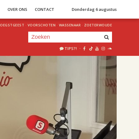
S
OVER ONS
CONTACT
Donderdag 6 augustus
OEGSTGEEST
·
VOORSCHOTEN
·
WASSENAAR
·
ZOETERWOUDE
TIPS?!
·
Je luistert nu naar
uur 1 van 2
«
Vorig uur
Volgend uur
»
18.00