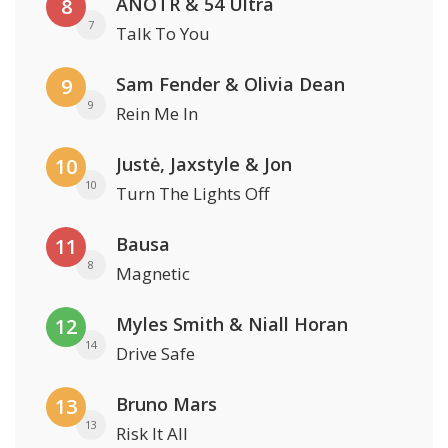
ANOTR & 54 Ultra
8
7
Talk To You
Sam Fender & Olivia Dean
9
9
Rein Me In
Justė, Jaxstyle & Jon
10
10
Turn The Lights Off
Bausa
11
8
Magnetic
Myles Smith & Niall Horan
12
14
Drive Safe
Bruno Mars
13
13
Risk It All