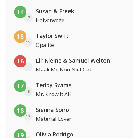
Suzan & Freek
14
17
Halverwege
Taylor Swift
15
15
Opalite
Lil' Kleine & Samuel Welten
16
11
Maak Me Nou Niet Gek
Teddy Swims
17
18
Mr. Know It All
Sienna Spiro
18
19
Material Lover
Olivia Rodrigo
19