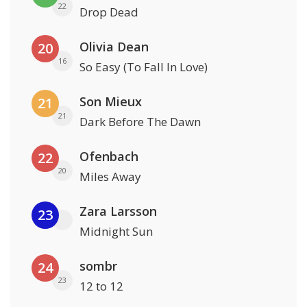
22
Drop Dead
Olivia Dean
20
16
So Easy (To Fall In Love)
Son Mieux
21
21
Dark Before The Dawn
Ofenbach
22
20
Miles Away
Zara Larsson
23
Midnight Sun
sombr
24
23
12 to 12