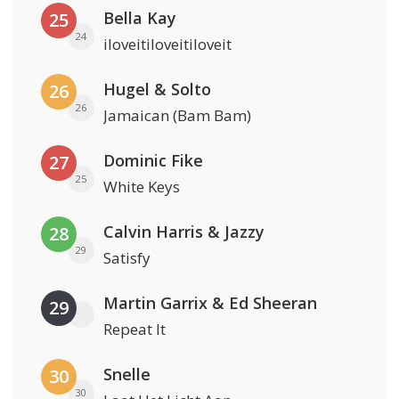
Bella Kay
25
24
iloveitiloveitiloveit
Hugel & Solto
26
26
Jamaican (Bam Bam)
Dominic Fike
27
25
White Keys
Calvin Harris & Jazzy
28
29
Satisfy
Martin Garrix & Ed Sheeran
29
Repeat It
Snelle
30
30