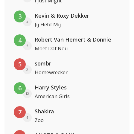
I Just Might
Kevin & Roxy Dekker
3
4
Jij Hebt Mij
Robert Van Hemert & Donnie
4
5
Moët Dat Nou
sombr
5
2
Homewrecker
Harry Styles
6
12
American Girls
Shakira
7
6
Zoo