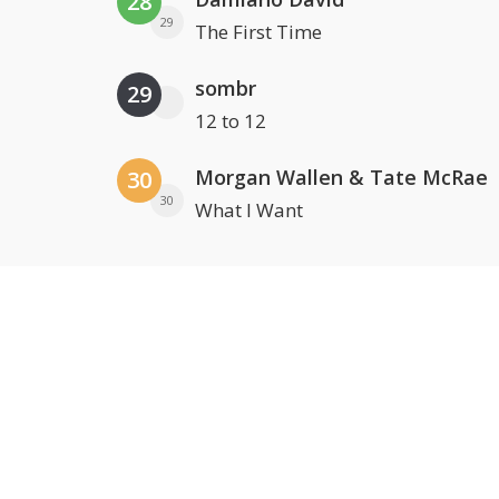
28
29
The First Time
sombr
29
12 to 12
Morgan Wallen & Tate McRae
30
30
What I Want