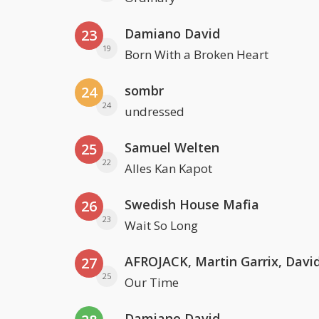
Damiano David
23
19
Born With a Broken Heart
sombr
24
24
undressed
Samuel Welten
25
22
Alles Kan Kapot
Swedish House Mafia
26
23
Wait So Long
27
25
Our Time
Damiano David