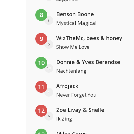
Benson Boone
8
9
Mystical Magical
WizTheMc, bees & honey
9
5
Show Me Love
Donnie & Yves Berendse
10
13
Nachtenlang
Afrojack
11
8
Never Forget You
Zoë Livay & Snelle
12
6
Ik Zing
Miley Cyrus