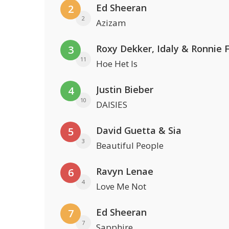
Ed Sheeran
2
2
Azizam
Roxy Dekker, Idaly & Ronnie 
3
11
Hoe Het Is
Justin Bieber
4
10
DAISIES
David Guetta & Sia
5
3
Beautiful People
Ravyn Lenae
6
4
Love Me Not
Ed Sheeran
7
7
Sapphire