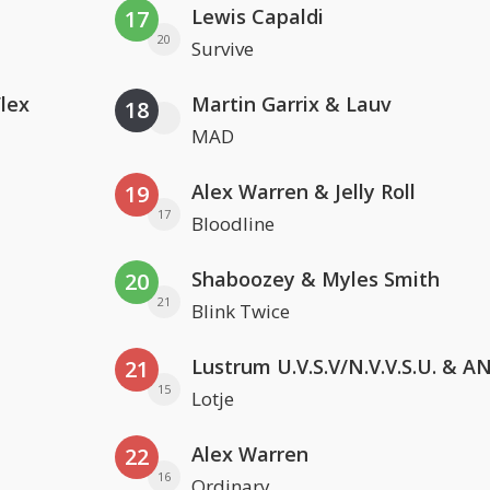
Lewis Capaldi
17
20
Survive
Flex
Martin Garrix & Lauv
18
MAD
Alex Warren & Jelly Roll
19
17
Bloodline
Shaboozey & Myles Smith
20
21
Blink Twice
21
15
Lotje
Alex Warren
22
16
Ordinary