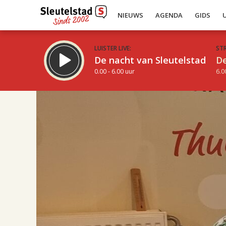
NIEUWS
AGENDA
GIDS
LUISTER LIVE:
ST
De nacht van Sleutelstad
De
0.00 - 6.00 uur
6.0
17.00
Inklappen