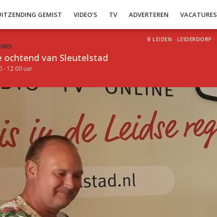
UITZENDING GEMIST
VIDEO’S
TV
ADVERTEREN
VACATURE
LEIDEN
·
LEIDERDORP
·
RAKS:
 ochtend van Sleutelstad
0 - 12.00 uur