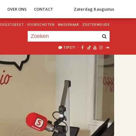
S
OVER ONS
CONTACT
Zaterdag 8 augustus
OEGSTGEEST
·
VOORSCHOTEN
·
WASSENAAR
·
ZOETERWOUDE
TIPS?!
·
Je luistert nu naar
uur 1 van 2
«
Vorig uur
Volgend uur
»
18.00