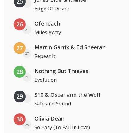
25
Edge Of Desire
Ofenbach
26
21
Miles Away
Martin Garrix & Ed Sheeran
27
27
Repeat It
Nothing But Thieves
28
29
Evolution
S10 & Oscar and the Wolf
29
Safe and Sound
Olivia Dean
30
25
So Easy (To Fall In Love)