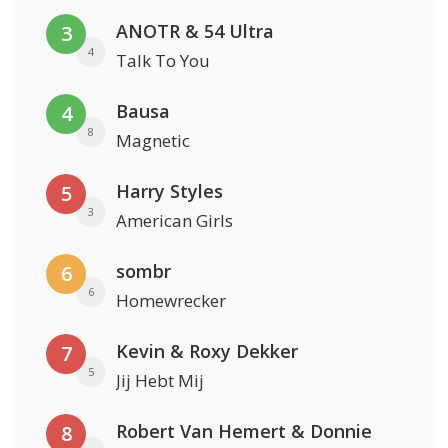
ANOTR & 54 Ultra
3
4
Talk To You
Bausa
4
8
Magnetic
Harry Styles
5
3
American Girls
sombr
6
6
Homewrecker
Kevin & Roxy Dekker
7
5
Jij Hebt Mij
Robert Van Hemert & Donnie
8