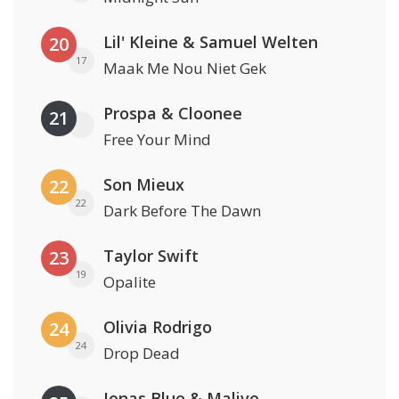
Lil' Kleine & Samuel Welten
20
17
Maak Me Nou Niet Gek
Prospa & Cloonee
21
Free Your Mind
Son Mieux
22
22
Dark Before The Dawn
Taylor Swift
23
19
Opalite
Olivia Rodrigo
24
24
Drop Dead
Jonas Blue & Malive