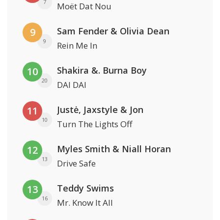
7
Moët Dat Nou
Sam Fender & Olivia Dean
9
9
Rein Me In
Shakira &. Burna Boy
10
20
DAI DAI
Justė, Jaxstyle & Jon
11
10
Turn The Lights Off
Myles Smith & Niall Horan
12
13
Drive Safe
Teddy Swims
13
16
Mr. Know It All