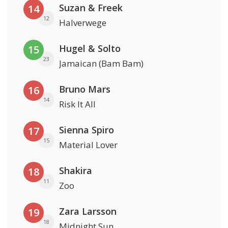
Suzan & Freek
14
12
Halverwege
Hugel & Solto
15
23
Jamaican (Bam Bam)
Bruno Mars
16
14
Risk It All
Sienna Spiro
17
15
Material Lover
Shakira
18
11
Zoo
Zara Larsson
19
18
Midnight Sun