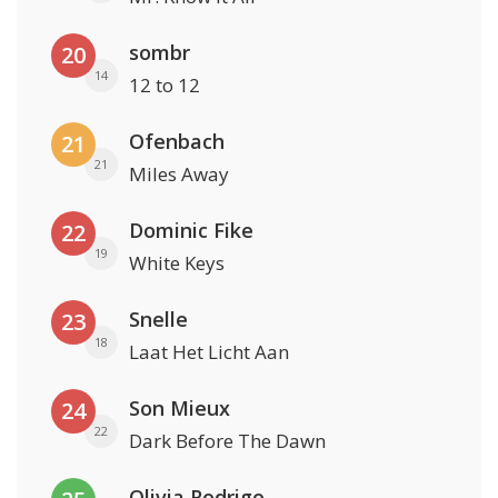
sombr
20
14
12 to 12
Ofenbach
21
21
Miles Away
Dominic Fike
22
19
White Keys
Snelle
23
18
Laat Het Licht Aan
Son Mieux
24
22
Dark Before The Dawn
Olivia Rodrigo