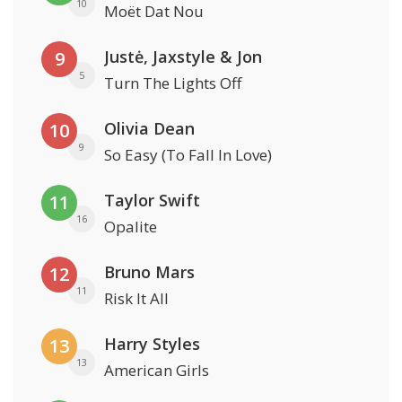
10
Moët Dat Nou
Justė, Jaxstyle & Jon
9
5
Turn The Lights Off
Olivia Dean
10
9
So Easy (To Fall In Love)
Taylor Swift
11
16
Opalite
Bruno Mars
12
11
Risk It All
Harry Styles
13
13
American Girls