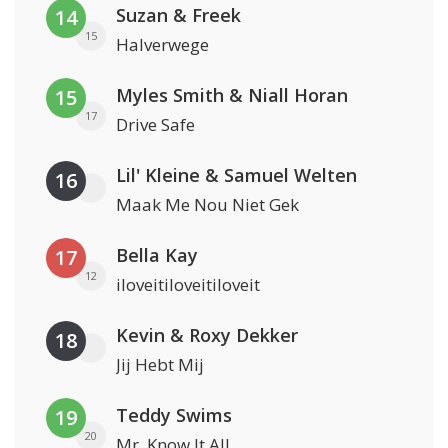
Suzan & Freek
14
15
Halverwege
Myles Smith & Niall Horan
15
17
Drive Safe
Lil' Kleine & Samuel Welten
16
Maak Me Nou Niet Gek
Bella Kay
17
12
iloveitiloveitiloveit
Kevin & Roxy Dekker
18
Jij Hebt Mij
Teddy Swims
19
20
Mr. Know It All