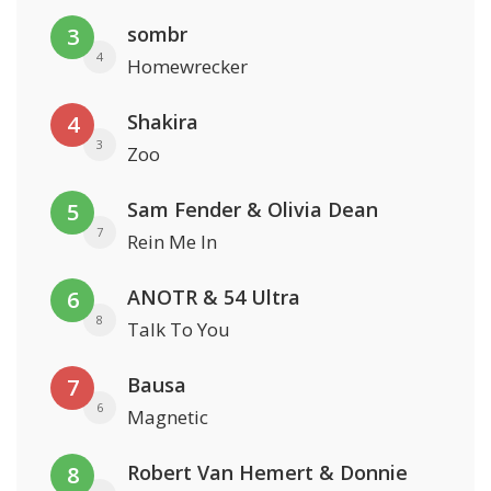
sombr
3
4
Homewrecker
Shakira
4
3
Zoo
Sam Fender & Olivia Dean
5
7
Rein Me In
ANOTR & 54 Ultra
6
8
Talk To You
Bausa
7
6
Magnetic
Robert Van Hemert & Donnie
8