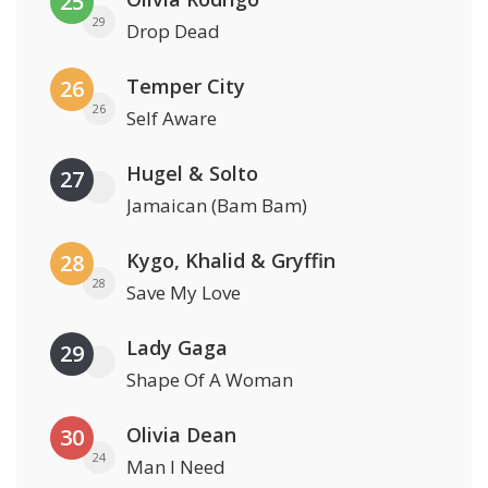
25
29
Drop Dead
Temper City
26
26
Self Aware
Hugel & Solto
27
Jamaican (Bam Bam)
Kygo, Khalid & Gryffin
28
28
Save My Love
Lady Gaga
29
Shape Of A Woman
Olivia Dean
30
24
Man I Need