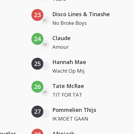
Disco Lines & Tinashe
23
21
No Broke Boys
Claude
24
26
Amour
Hannah Mae
25
Wacht Op Mij
Tate McRae
26
29
TIT FOR TAT
Pommelien Thijs
27
IK MOET GAAN
ouglas
Afrojack