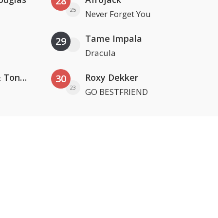
28
25
Never Forget You
Tame Impala
29
Dracula
David Guetta, Teddy Swims & Tones And I
Roxy Dekker
30
23
GO BESTFRIEND