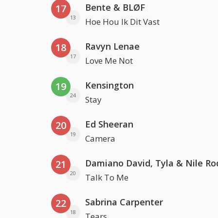
Bente & BLØF
17
13
Hoe Hou Ik Dit Vast
Ravyn Lenae
18
17
Love Me Not
Kensington
19
24
Stay
Ed Sheeran
20
19
Camera
Damiano David, Tyla & Nile Ro
21
20
Talk To Me
Sabrina Carpenter
22
18
Tears