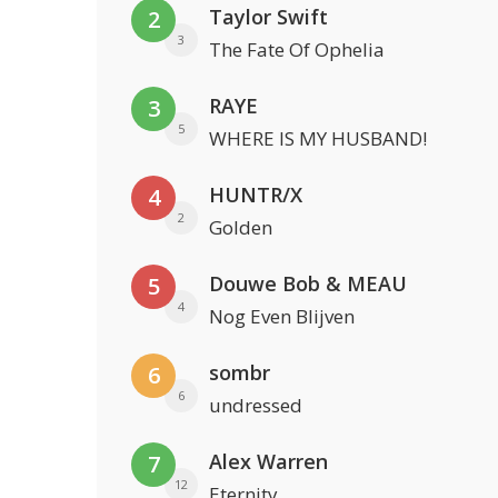
Taylor Swift
2
3
The Fate Of Ophelia
RAYE
3
5
WHERE IS MY HUSBAND!
HUNTR/X
4
2
Golden
Douwe Bob & MEAU
5
4
Nog Even Blijven
sombr
6
6
undressed
Alex Warren
7
12
Eternity