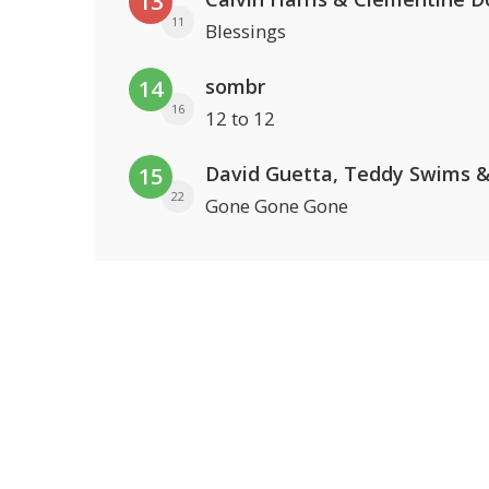
13
11
Blessings
sombr
14
16
12 to 12
15
22
Gone Gone Gone