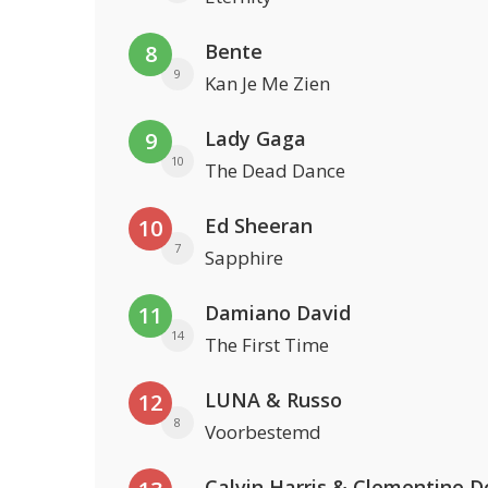
Bente
8
9
Kan Je Me Zien
Lady Gaga
9
10
The Dead Dance
Ed Sheeran
10
7
Sapphire
Damiano David
11
14
The First Time
LUNA & Russo
12
8
Voorbestemd
Calvin Harris & Clementine D