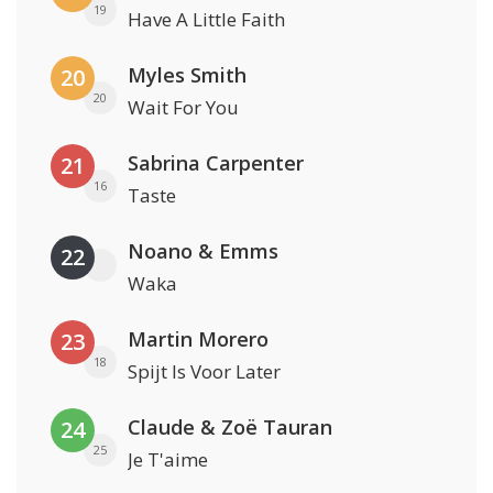
19
Have A Little Faith
Myles Smith
20
20
Wait For You
Sabrina Carpenter
21
16
Taste
Noano & Emms
22
Waka
Martin Morero
23
18
Spijt Is Voor Later
Claude & Zoë Tauran
24
25
Je T'aime