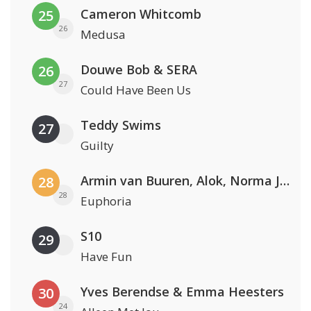
Cameron Whitcomb
25
26
Medusa
Douwe Bob & SERA
26
27
Could Have Been Us
Teddy Swims
27
Guilty
Armin van Buuren, Alok, Norma Jean Martine & LAWRENT
28
28
Euphoria
S10
29
Have Fun
Yves Berendse & Emma Heesters
30
24