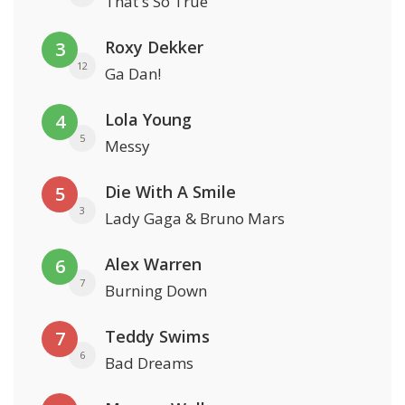
That's So True
Roxy Dekker
3
12
Ga Dan!
Lola Young
4
5
Messy
Die With A Smile
5
3
Lady Gaga & Bruno Mars
Alex Warren
6
7
Burning Down
Teddy Swims
7
6
Bad Dreams