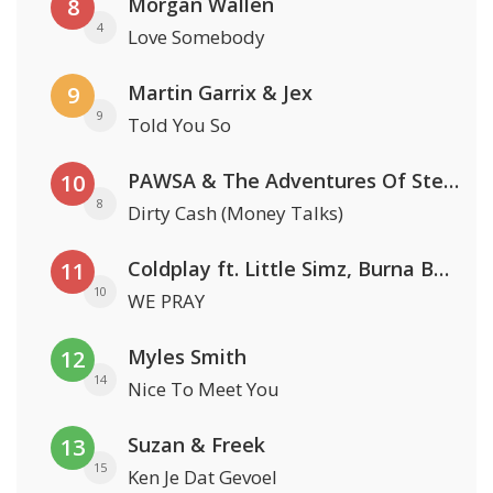
Morgan Wallen
8
4
Love Somebody
Martin Garrix & Jex
9
9
Told You So
PAWSA & The Adventures Of Stevie V
10
8
Dirty Cash (Money Talks)
Coldplay ft. Little Simz, Burna Boy, Elyanna & Tini
11
10
WE PRAY
Myles Smith
12
14
Nice To Meet You
Suzan & Freek
13
15
Ken Je Dat Gevoel