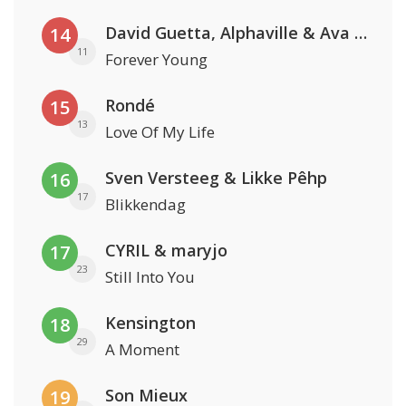
David Guetta, Alphaville & Ava Max
14
11
Forever Young
Rondé
15
13
Love Of My Life
Sven Versteeg & Likke Pêhp
16
17
Blikkendag
CYRIL & maryjo
17
23
Still Into You
Kensington
18
29
A Moment
Son Mieux
19