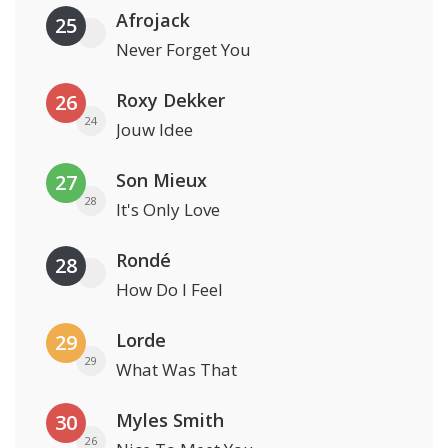
Afrojack
25
Never Forget You
Roxy Dekker
26
24
Jouw Idee
Son Mieux
27
28
It's Only Love
Rondé
28
How Do I Feel
Lorde
29
29
What Was That
Myles Smith
30
26