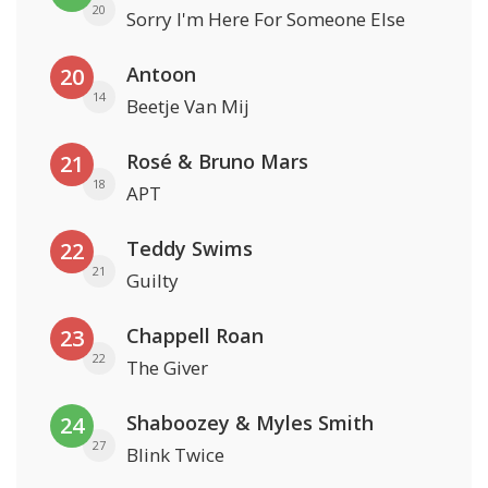
20
Sorry I'm Here For Someone Else
Antoon
20
14
Beetje Van Mij
Rosé & Bruno Mars
21
18
APT
Teddy Swims
22
21
Guilty
Chappell Roan
23
22
The Giver
Shaboozey & Myles Smith
24
27
Blink Twice