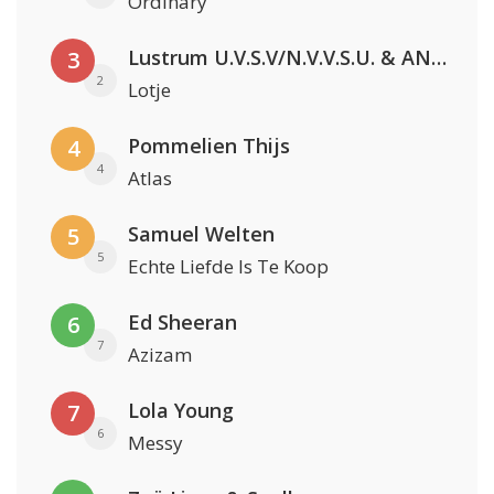
Ordinary
Lustrum U.V.S.V/N.V.V.S.U. & ANNO ONS & Jopke van Dobbenburgh & Roeland Beelen
3
2
Lotje
Pommelien Thijs
4
4
Atlas
Samuel Welten
5
5
Echte Liefde Is Te Koop
Ed Sheeran
6
7
Azizam
Lola Young
7
6
Messy