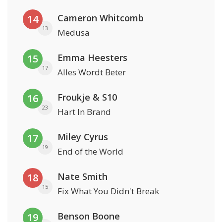
Cameron Whitcomb
14
13
Medusa
Emma Heesters
15
17
Alles Wordt Beter
Froukje & S10
16
23
Hart In Brand
Miley Cyrus
17
19
End of the World
Nate Smith
18
15
Fix What You Didn't Break
Benson Boone
19