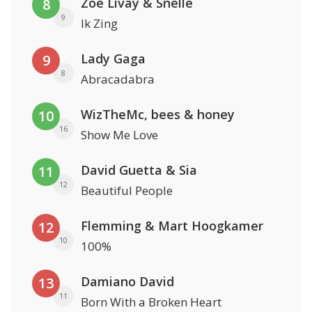
Zoë Livay & Snelle
8
9
Ik Zing
Lady Gaga
9
8
Abracadabra
WizTheMc, bees & honey
10
16
Show Me Love
David Guetta & Sia
11
12
Beautiful People
Flemming & Mart Hoogkamer
12
10
100%
Damiano David
13
11
Born With a Broken Heart